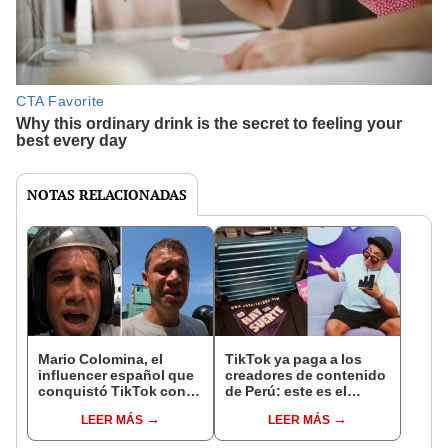
NOTAS RELACIONADAS
Mario Colomina, el
TikTok ya paga a los
influencer español que
creadores de contenido
conquistó TikTok con
de Perú: este es el
su pasión por el Perú:
monto que puedes
LEER MÁS
LEER MÁS
"Mi amor nació por la
llegar a cobrar por 1.000
gastronomía"
vistas