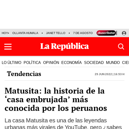
HOY
OLLANTA HUMALA
JANET TELLO
7 DE AGOSTO
TINKA RESULTADOS
LO ÚLTIMO
POLÍTICA
OPINIÓN
ECONOMÍA
SOCIEDAD
MUNDO
CIE
Tendencias
29 Jun 2022 | 16:53 h
Matusita: la historia de la
‘casa embrujada’ más
conocida por los peruanos
La casa Matusita es una de las leyendas
urbanas más virales de YouTube, pero ¿sabes