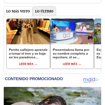
LO MÁS VISTO
LO ÚLTIMO
Perrito callejero aprende
Presentadora llama por
Espa
a tomar el tren y se baja
su nombre completo a
es vi
en los paraderos
reportero, él se
Españ
correctos
avergüenza y le
pero 
LEER MÁS
LEER MÁS
devuelve el favor
más 