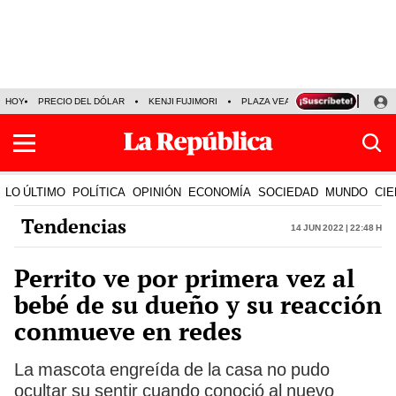
HOY
PRECIO DEL DÓLAR
KENJI FUJIMORI
PLAZA VEA
FERIADOS
KE
LO ÚLTIMO
POLÍTICA
OPINIÓN
ECONOMÍA
SOCIEDAD
MUNDO
CIE
Tendencias
14 Jun 2022 | 22:48 h
Perrito ve por primera vez al
bebé de su dueño y su reacción
conmueve en redes
La mascota engreída de la casa no pudo
ocultar su sentir cuando conoció al nuevo