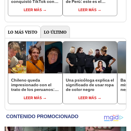
conquistó TikTok con
de Perú: este es el
su pasión por el Perú:
monto que puedes
LEER MÁS
LEER MÁS
"Mi amor nació por la
llegar a cobrar por 1.000
gastronomía"
vistas
LO MÁS VISTO
LO ÚLTIMO
Chileno queda
Una psicóloga explica el
Bañi
impresionado con el
significado de usar ropa
mist
trato de los peruanos:
de color negro
negra
“Son demasiado
apro
LEER MÁS
LEER MÁS
serviciales”
enor