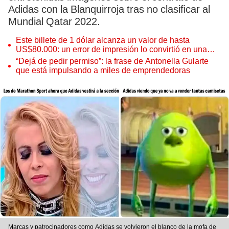
Adidas con la Blanquirroja tras no clasificar al
Mundial Qatar 2022.
Este billete de 1 dólar alcanza un valor de hasta
US$80.000: un error de impresión lo convirtió en una
pieza única que hoy buscan coleccionistas de todo el
“Dejá de pedir permiso”: la frase de Antonella Gularte
mundo
que está impulsando a miles de emprendedoras
Marcas y patrocinadores como Adidas se volvieron el blanco de la mofa de