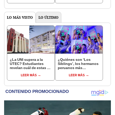
gastronomía"
vistas
LO MÁS VISTO
LO ÚLTIMO
¿La UNI supera a la
¿Quiénes son ‘Los
UTEC? Estudiantes
Siblings’, los hermanos
revelan cuál de estas 2
peruanos más
universidades tiene la
populares de TikTok?
LEER MÁS
LEER MÁS
mejor tecnología: "Se
debe modernizar"