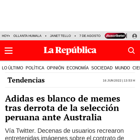
HOY
OLLANTA HUMALA
JANET TELLO
7 DE AGOSTO
TINKA RESULTADOS
LO ÚLTIMO
POLÍTICA
OPINIÓN
ECONOMÍA
SOCIEDAD
MUNDO
CIE
Tendencias
16 Jun 2022 | 13:53 h
Adidas es blanco de memes
tras derrota de la selección
peruana ante Australia
Vía Twitter. Decenas de usuarios recrearon
entretenidas imágenes sobre el contrato de