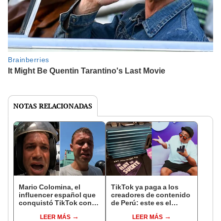
NOTAS RELACIONADAS
Mario Colomina, el
TikTok ya paga a los
influencer español que
creadores de contenido
conquistó TikTok con
de Perú: este es el
su pasión por el Perú:
monto que puedes
LEER MÁS
LEER MÁS
"Mi amor nació por la
llegar a cobrar por 1.000