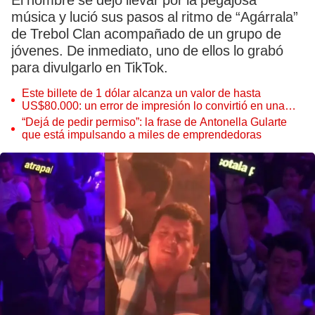
El hombre se dejó llevar por la pegajosa
música y lució sus pasos al ritmo de “Agárrala”
de Trebol Clan acompañado de un grupo de
jóvenes. De inmediato, uno de ellos lo grabó
para divulgarlo en TikTok.
Este billete de 1 dólar alcanza un valor de hasta
US$80.000: un error de impresión lo convirtió en una
pieza única que hoy buscan coleccionistas de todo el
“Dejá de pedir permiso”: la frase de Antonella Gularte
mundo
que está impulsando a miles de emprendedoras