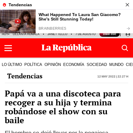
HOY
OLLANTA HUMALA
JANET TELLO
7 DE AGOSTO
TINKA RESULTADOS
LO ÚLTIMO
POLÍTICA
OPINIÓN
ECONOMÍA
SOCIEDAD
MUNDO
CIE
Tendencias
12 May 2022 | 22:27 h
Papá va a una discoteca para
recoger a su hija y termina
robándose el show con su
baile