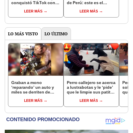
conquistó TikTok con
de Perú: este es el
su pasión por el Perú:
monto que puedes
LEER MÁS
LEER MÁS
"Mi amor nació por la
llegar a cobrar por 1.000
gastronomía"
vistas
LO MÁS VISTO
LO ÚLTIMO
Graban a mono
Perro callejero se acerca
Perri
‘reparando’ un auto y
a lustrabotas y le ‘pide’
sobre
miles se derriten de
que le limpie sus patitas
qued
ternura [VIDEO]
[VIDEO]
su ta
LEER MÁS
LEER MÁS