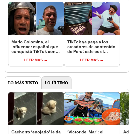
Mario Colomina, el
TikTok ya paga a los
influencer español que
creadores de contenido
conquistó TikTok con
de Perú: este es el
su pasión por el Perú:
monto que puedes
LEER MÁS
LEER MÁS
"Mi amor nació por la
llegar a cobrar por 1.000
gastronomía"
vistas
LO MÁS VISTO
LO ÚLTIMO
Cachorro ‘enojado’ le da
‘Victor del Mar’: el
Adul