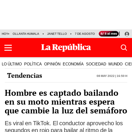
HOY
OLLANTA HUMALA
JANET TELLO
7 DE AGOSTO
TINKA RESULTADOS
LO ÚLTIMO
POLÍTICA
OPINIÓN
ECONOMÍA
SOCIEDAD
MUNDO
CIE
Tendencias
08 May 2022 | 16:50 h
Hombre es captado bailando
en su moto mientras espera
que cambie la luz del semáforo
Es viral en TikTok. El conductor aprovecho los
segundos en rojo para bailar al ritmo de la