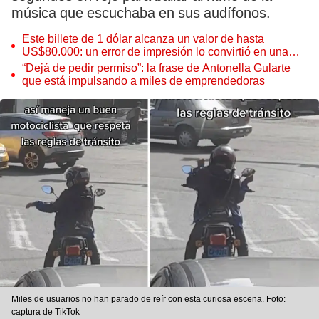
música que escuchaba en sus audífonos.
Este billete de 1 dólar alcanza un valor de hasta
US$80.000: un error de impresión lo convirtió en una
pieza única que hoy buscan coleccionistas de todo el
“Dejá de pedir permiso”: la frase de Antonella Gularte
mundo
que está impulsando a miles de emprendedoras
Miles de usuarios no han parado de reír con esta curiosa escena. Foto:
captura de TikTok