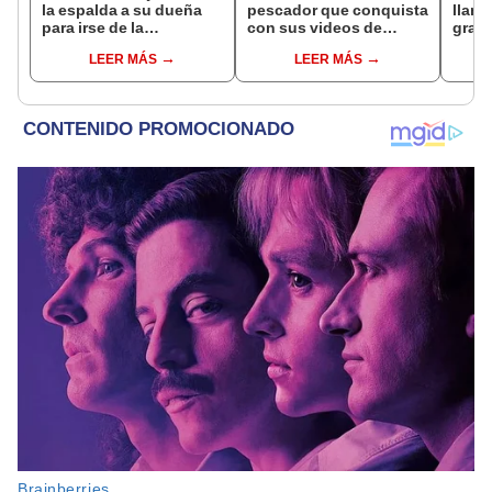
la espalda a su dueña
pescador que conquista
llant
para irse de la
con sus videos de
grani
habitación al ser
cocina en medio del
culti
LEER MÁS
LEER MÁS
ignorado
océano
la vi