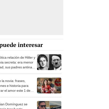
puede interesar
tica relación de Hitler y
via secreta: era menor
ad, sus padres antinazis
ntó quitarse la vida
 la novia: frases,
nes e historia para
rar el amor este 1 de
o
tian Domínguez se
ncia tras fuerte