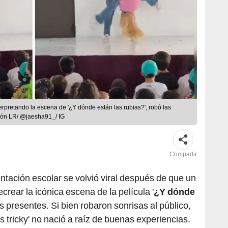
erpretando la escena de '¿Y dónde están las rubias?', robó las
ción LR/ @jaesha91_/ IG
Compartir
ntación escolar se volvió viral después de que un
crear la icónica escena de la película '
¿Y dónde
os presentes. Si bien robaron sonrisas al público,
t's tricky' no nació a raíz de buenas experiencias.