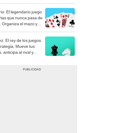
rio: El legendario juego
rtas que nunca pasa de
 Organiza el mazo y
stra tu habilidad.
z: El rey de los juegos
trategia. Mueve tus
, anticipa al rival y
gue el jaque mate.