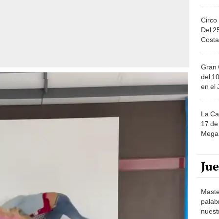
Circo
Del 2
Costa
Gran 
del 10
en el
La Ca
17 de 
Mega 
Ju
Maste
palab
nuest