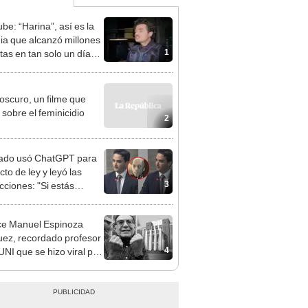
be: “Harina”, así es la
ia que alcanzó millones
1
tas en tan solo un día
EO]
 oscuro, un filme que
 sobre el feminicidio
2
ado usó ChatGPT para
to de ley y leyó las
3
cciones: "Si estás
esado puedo darte más
"
ce Manuel Espinoza
ez, recordado profesor
4
UNI que se hizo viral por
ónica forma de enseñar