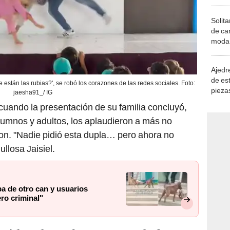
Solita
de ca
moda.
demue
Ajedre
de es
 están las rubias?', se robó los corazones de las redes sociales. Foto:
piezas
jaesha91_/ IG
consi
uando la presentación de su familia concluyó,
lumnos y adultos, los aplaudieron a más no
aron. "Nadie pidió esta dupla… pero ahora no
ullosa Jaisiel.
pa de otro can y usuarios
o criminal"