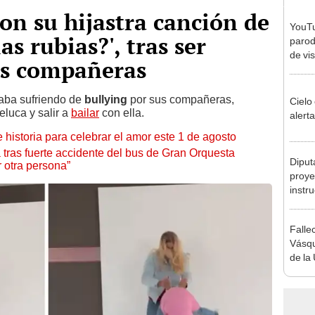
con su hijastra canción de
YouTu
as rubias?', tras ser
parod
de vis
us compañeras
[VID
taba sufriendo de
bullying
por sus compañeras,
Cielo
luca y salir a
bailar
con ella.
alerta
 historia para celebrar el amor este 1 de agosto
tras fuerte accidente del bus de Gran Orquesta
Diput
 otra persona”
proyec
instru
inter
ideas
Falle
Vásqu
de la 
su ic