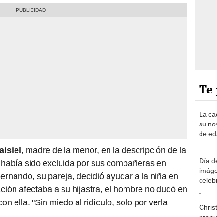
Te 
La caó
su no
de ed
e inte
aisiel
, madre de la menor, en la descripción de la
Día de
a había sido excluida por sus compañeras en
imáge
ernando, su pareja, decidió ayudar a la niña en
celeb
ación afectaba a su hijastra, el hombre no dudó en
agost
con ella. "Sin miedo al ridículo, solo por verla
Chris
pronu