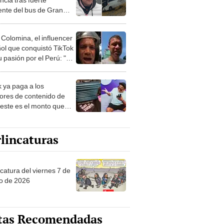
ente del bus de Gran
sta Internacional: “Fue
onado por otra persona”
 Colomina, el influencer
ol que conquistó TikTok
 pasión por el Perú: "Mi
nació por la
onomía"
k ya paga a los
ores de contenido de
 este es el monto que
s llegar a cobrar por
 vistas
lincaturas
catura del viernes 7 de
o de 2026
tas Recomendadas