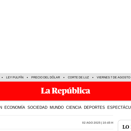
LEY PULPÍN
PRECIO DEL DÓLAR
CORTE DE LUZ
VIERNES 7 DE AGOSTO
N
ECONOMÍA
SOCIEDAD
MUNDO
CIENCIA
DEPORTES
ESPECTÁCU
02 Ago 2025 | 10:45 h
LO