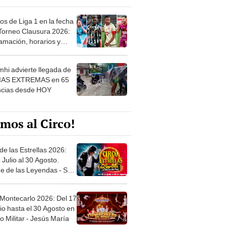
os de Liga 1 en la fecha
 Torneo Clausura 2026:
amación, horarios y
 ver
hi advierte llegada de
IAS EXTREMAS en 65
ncias desde HOY
mos al Circo!
de las Estrellas 2026:
 Julio al 30 Agosto.
e de las Leyendas - San
l
 Montecarlo 2026: Del 17
io hasta el 30 Agosto en
o Militar - Jesús María