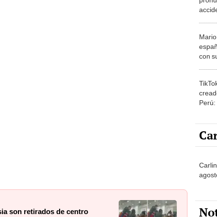
accid
Orque
ocasi
Mario
españ
con su
amor 
gastr
TikTo
cread
Perú:
puede
1.000
Car
Carlin
agost
No
ia son retirados de centro