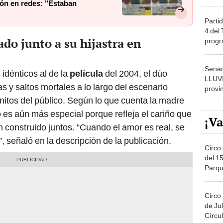
ión en redes: "Estaban
Partid
4 del
ado junto a su hijastra en
progr
dónde
Senam
idénticos al de la
película
del 2004, el dúo
LLUV
s y saltos mortales a lo largo del escenario
provi
nitos del público. Según lo que cuenta la madre
 es aún más especial porque refleja el cariño que
¡Va
n construido juntos. “Cuando el amor es real, se
, señaló en la descripción de la publicación.
Circo 
del 15
Parqu
Migue
Circo
de Jul
Círcul