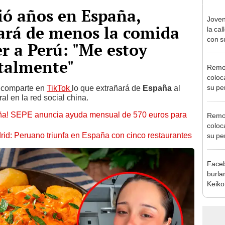
ió años en España,
Joven
ará de menos la comida
la cal
con s
er a Perú: "Me estoy
talmente"
Remod
coloc
su pe
, comparte en
TikTok
lo que extrañará de
España
al
ral en la red social china.
ellos
ña! SEPE anuncia ayuda mensual de 570 euros para
Remod
coloc
id: Peruano triunfa en España con cinco restaurantes
su pe
ellos
Faceb
burla
Keiko