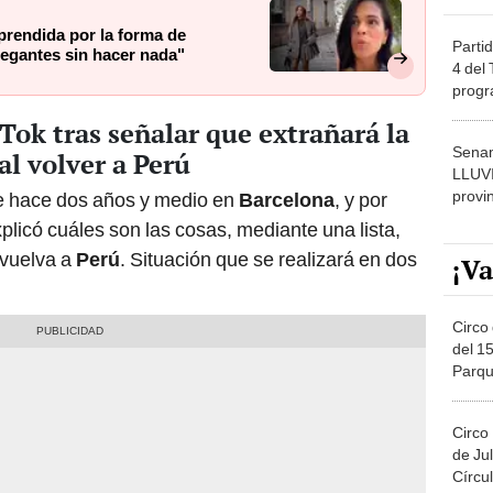
rendida por la forma de
Partid
legantes sin hacer nada"
4 del
progr
dónde
Tok tras señalar que extrañará la
Senam
l volver a Perú
LLUV
provi
de hace dos años y medio en
Barcelona
, y por
plicó cuáles son las cosas, mediante una lista,
vuelva a
Perú
. Situación que se realizará en dos
¡Va
Circo 
del 15
Parqu
Migue
Circo
de Jul
Círcul