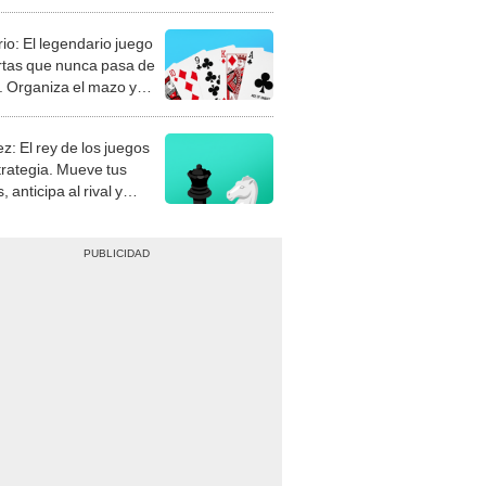
rio: El legendario juego
rtas que nunca pasa de
 Organiza el mazo y
stra tu habilidad.
z: El rey de los juegos
trategia. Mueve tus
, anticipa al rival y
gue el jaque mate.