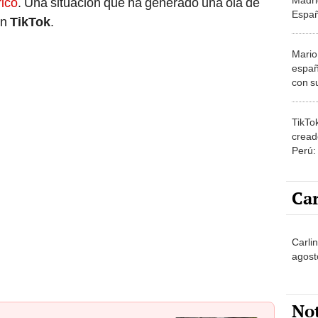
rico
. Una situación que ha generado una ola de
Españ
en
TikTok
.
resta
Mario
españ
con su
amor 
gastr
TikTo
cread
Perú:
puede
1.000
Car
Carlin
agost
No