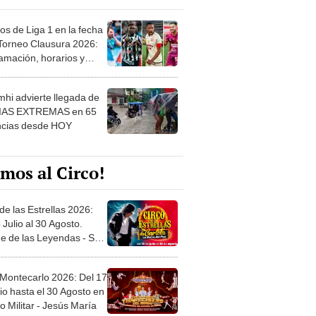
os de Liga 1 en la fecha
 Torneo Clausura 2026:
amación, horarios y
 ver
hi advierte llegada de
IAS EXTREMAS en 65
ncias desde HOY
mos al Circo!
de las Estrellas 2026:
 Julio al 30 Agosto.
e de las Leyendas - San
l
 Montecarlo 2026: Del 17
io hasta el 30 Agosto en
o Militar - Jesús María