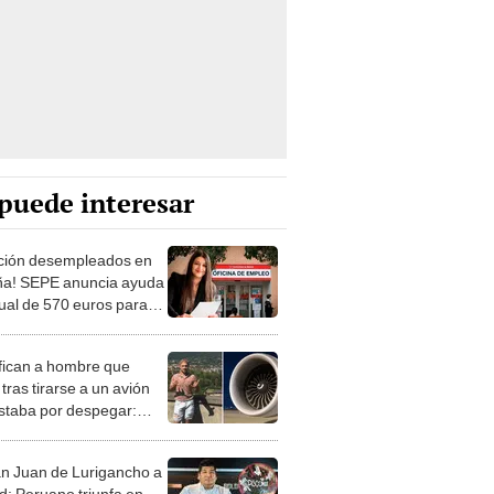
puede interesar
ción desempleados en
a! SEPE anuncia ayuda
al de 570 euros para
es de 30 años
ifican a hombre que
tras tirarse a un avión
staba por despegar:
ó a la turbina y fue
onado de golpe"
n Juan de Lurigancho a
d: Peruano triunfa en