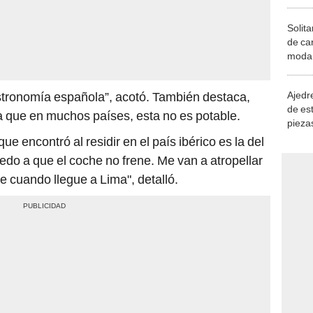
Solita
de ca
moda.
demue
Ajedre
stronomía española”, acotó. También destaca,
de es
a que en muchos países, esta no es potable.
piezas
consi
que encontró al residir en el país ibérico es la del
miedo a que el coche no frene. Me van a atropellar
te cuando llegue a Lima", detalló.