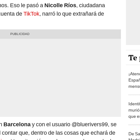
os. Eso le pasó a
Nicolle Ríos
, ciudadana
cuenta de
TikTok
, narró lo que extrañará de
Te 
¡Aten
Españ
mensu
mayor
Ident
murió 
que e
"Corri
en
Barcelona
y con el usuario @bluerivers99, se
succi
al contar que, dentro de las cosas que echará de
De Sa
Madri