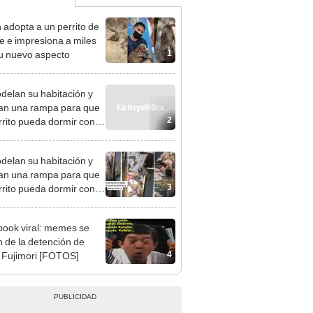
 adopta a un perrito de
le e impresiona a miles
1
u nuevo aspecto
elan su habitación y
an una rampa para que
2
rrito pueda dormir con
elan su habitación y
an una rampa para que
3
rrito pueda dormir con
ook viral: memes se
n de la detención de
4
 Fujimori [FOTOS]