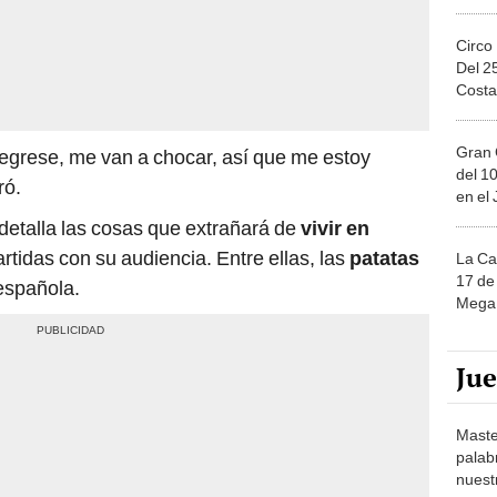
Circo
Del 2
Costa
Gran 
egrese, me van a chocar, así que me estoy
del 10
ró.
en el
 detalla las cosas que extrañará de
vivir en
tidas con su audiencia. Entre ellas, las
patatas
La Ca
17 de 
 española.
Mega 
Ju
Maste
palab
nuest