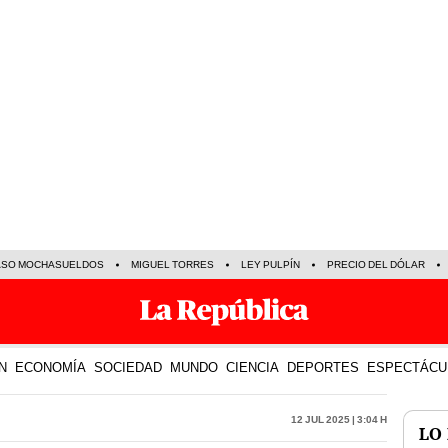
ASO MOCHASUELDOS
MIGUEL TORRES
LEY PULPÍN
PRECIO DEL DÓLAR
N
ECONOMÍA
SOCIEDAD
MUNDO
CIENCIA
DEPORTES
ESPECTÁCU
12 Jul 2025 | 3:04 h
LO