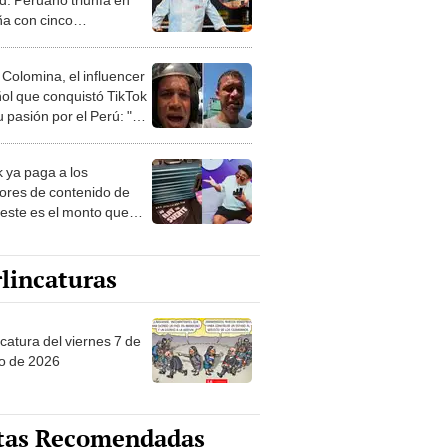
a con cinco
urantes
 Colomina, el influencer
ol que conquistó TikTok
 pasión por el Perú: "Mi
nació por la
onomía"
k ya paga a los
ores de contenido de
 este es el monto que
s llegar a cobrar por
 vistas
lincaturas
catura del viernes 7 de
o de 2026
tas Recomendadas