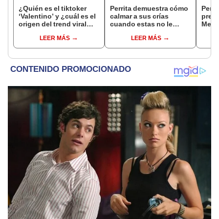
¿Quién es el tiktoker
Perrita demuestra cómo
Perio
‘Valentino’ y ¿cuál es el
calmar a sus crías
preo
origen del trend viral
cuando estas no le
Mega
“Tumba la fiesta”?
quieren hacer caso
opaca
LEER MÁS
LEER MÁS
Chile
depe
peru