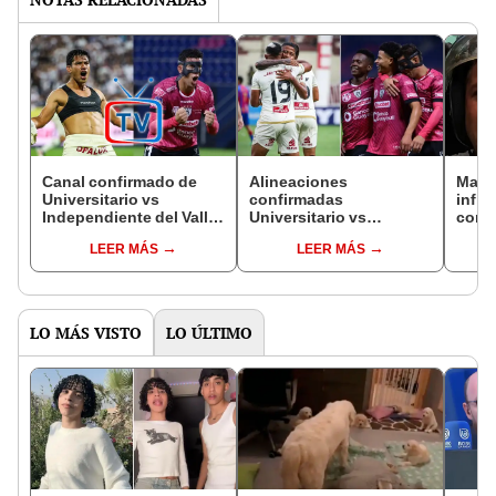
Canal confirmado de
Alineaciones
Mario
Universitario vs
confirmadas
influ
Independiente del Valle:
Universitario vs
conq
¿cómo ver en Perú la
Independiente del Valle:
su pa
LEER MÁS
LEER MÁS
Copa Libertadores
las sorpresivas
"Mi a
2025?
formaciones de la 'U' e
gast
IDV por Copa
Libertadores 2025
LO MÁS VISTO
LO ÚLTIMO