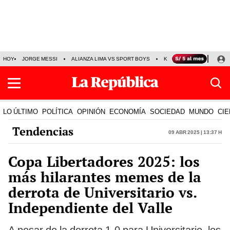
HOY
JORGE MESSI
ALIANZA LIMA VS SPORT BOYS
KENJI FUJIMORI
PRE
LO ÚLTIMO
POLÍTICA
OPINIÓN
ECONOMÍA
SOCIEDAD
MUNDO
CIE
Tendencias
09 Abr 2025 | 13:37 h
Copa Libertadores 2025: los
más hilarantes memes de la
derrota de Universitario vs.
Independiente del Valle