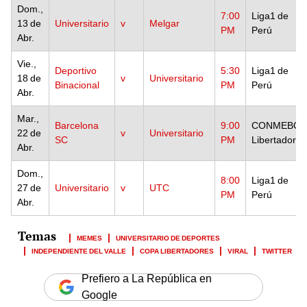
Dom.,
7:00
Liga1 de
13 de
Universitario
v
Melgar
PM
Perú
Abr.
Vie.,
Deportivo
5:30
Liga1 de
18 de
v
Universitario
Binacional
PM
Perú
Abr.
Mar.,
Barcelona
9:00
CONMEBOL
22 de
v
Universitario
SC
PM
Libertadores
Abr.
Dom.,
8:00
Liga1 de
27 de
Universitario
v
UTC
PM
Perú
Abr.
MEMES
UNIVERSITARIO DE DEPORTES
INDEPENDIENTE DEL VALLE
COPA LIBERTADORES
VIRAL
TWITTER
Prefiero a La República en
Google