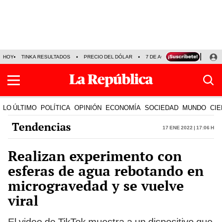
HOY
TINKA RESULTADOS
PRECIO DEL DÓLAR
7 DE AGOSTO
OLLANTA H
LO ÚLTIMO
POLÍTICA
OPINIÓN
ECONOMÍA
SOCIEDAD
MUNDO
CIE
Tendencias
17 Ene 2022 | 17:06 h
Realizan experimento con
esferas de agua rebotando en
microgravedad y se vuelve
viral