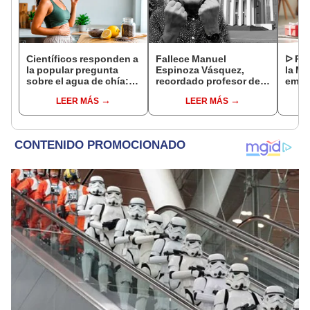
Científicos responden a
Fallece Manuel
ᐅ Poe
la popular pregunta
Espinoza Vásquez,
la Ma
sobre el agua de chía:
recordado profesor de
emot
¿realmente ayuda a
la UNI que se hizo viral
dedi
LEER MÁS
LEER MÁS
bajar de peso o es solo
por su icónica forma de
un mito viral?
enseñar