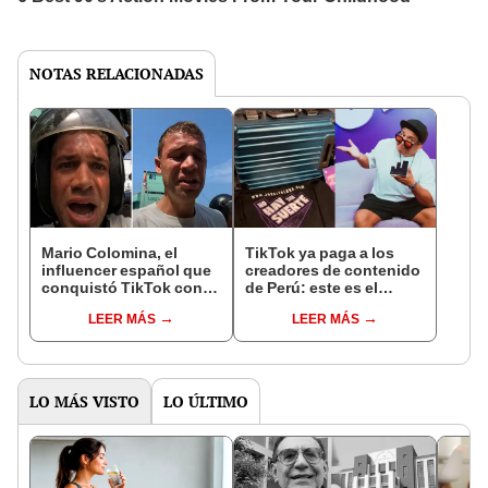
NOTAS RELACIONADAS
Mario Colomina, el
TikTok ya paga a los
influencer español que
creadores de contenido
conquistó TikTok con
de Perú: este es el
su pasión por el Perú:
monto que puedes
LEER MÁS
LEER MÁS
"Mi amor nació por la
llegar a cobrar por 1.000
gastronomía"
vistas
LO MÁS VISTO
LO ÚLTIMO