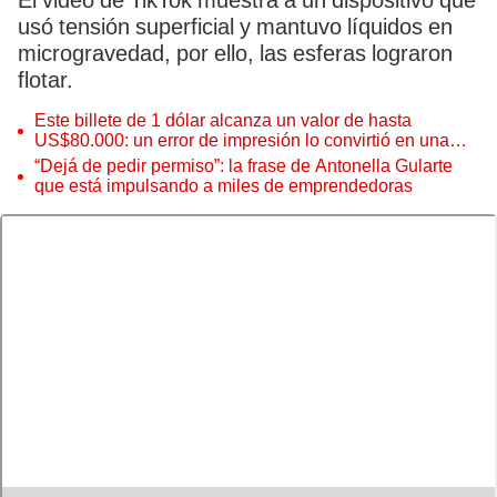
El video de TikTok muestra a un dispositivo que
usó tensión superficial y mantuvo líquidos en
microgravedad, por ello, las esferas lograron
flotar.
Este billete de 1 dólar alcanza un valor de hasta
US$80.000: un error de impresión lo convirtió en una
pieza única que hoy buscan coleccionistas de todo el
“Dejá de pedir permiso”: la frase de Antonella Gularte
mundo
que está impulsando a miles de emprendedoras