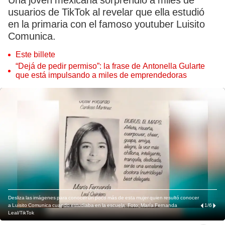
Una joven mexicana sorprendió a miles de
usuarios de TikTok al revelar que ella estudió
en la primaria con el famoso youtuber Luisito
Comunica.
Este billete
“Dejá de pedir permiso”: la frase de Antonella Gularte
que está impulsando a miles de emprendedoras
Desliza las imágenes para conocer un poco más de esta mujer quien resultó conocer
a Luisito Comunica cuando estudiaba en la escuela. Foto: María Fernanda
1
/
6
Leal/TikTok