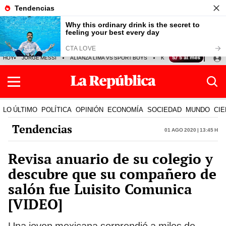
HOY
JORGE MESSI
ALIANZA LIMA VS SPORT BOYS
KENJI FUJIMORI
PRE
LO ÚLTIMO
POLÍTICA
OPINIÓN
ECONOMÍA
SOCIEDAD
MUNDO
CIE
Tendencias
01 Ago 2020 | 13:45 h
Revisa anuario de su colegio y
descubre que su compañero de
salón fue Luisito Comunica
[VIDEO]