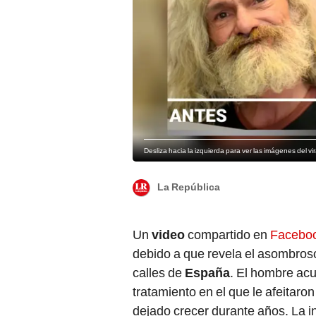
Desliza hacia la izquierda para ver las imágenes del v
La República
Un
video
compartido en
Facebo
debido a que revela el asombro
calles de
España
. El hombre ac
tratamiento en el que le afeitaron
dejado crecer durante años. La i