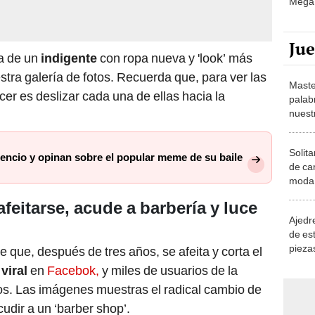
Ju
ia de un
indigente
con ropa nueva y 'look’ más
estra galería de fotos. Recuerda que, para ver las
Maste
er es deslizar cada una de ellas hacia la
palab
nuest
Solita
lencio y opinan sobre el popular meme de su baile
de ca
moda.
demue
feitarse, acude a barbería y luce
Ajedre
de es
piezas
e que, después de tres años, se afeita y corta el
consi
n
viral
en
Facebok,
y miles de usuarios de la
s. Las imágenes muestras el radical cambio de
udir a un ‘barber shop’.