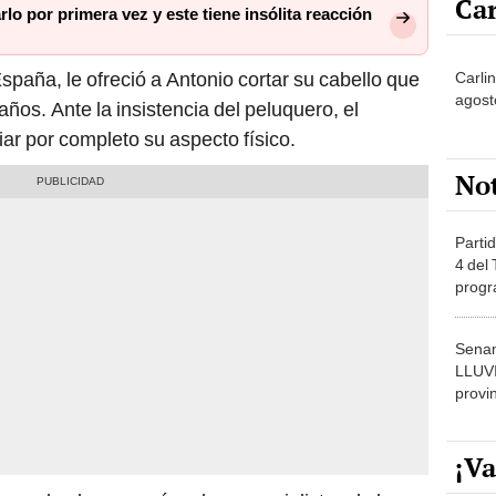
spaña, le ofreció a Antonio cortar su cabello que
Carli
agost
ños. Ante la insistencia del peluquero, el
ar por completo su aspecto físico.
No
Partid
4 del
progr
dónde
Senam
LLUV
provi
¡Va
 puede observar cómo los especialistas de la