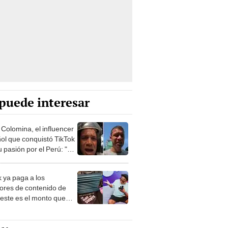
puede interesar
 Colomina, el influencer
ol que conquistó TikTok
 pasión por el Perú: "Mi
nació por la
onomía"
k ya paga a los
ores de contenido de
 este es el monto que
s llegar a cobrar por
 vistas
lincaturas