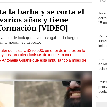
ta la barba y se corta el
Joven
varios años y tiene
derro
“El c
formación [VIDEO]
Perua
l cambio de look que tuvo un vagabundo luego de
TikTo
para mejorar su aspecto.
imita
 valor de hasta US$80.000: un error de impresión lo
másc
hoy buscan coleccionistas de todo el mundo
Invid
de Antonella Gularte que está impulsando a miles de
de Mé
Luis 
Polle
priori
adult
ambie