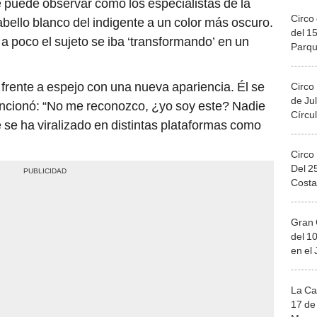
Circo 
bello blanco del indigente a un color más oscuro.
del 15
a poco el sujeto se iba ‘transformando’ en un
Parqu
Migue
frente a espejo con una nueva apariencia. Él se
Circo
de Jul
ncionó: “No me reconozco, ¿yo soy este? Nadie
Círcul
se ha viralizado en distintas plataformas como
Circo
Del 2
Costa
Gran 
del 10
en el
La Ca
17 de 
Mega 