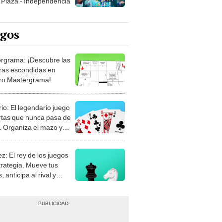
egos
rgrama: ¡Descubre las
ras escondidas en
ro Mastergrama!
rio: El legendario juego
rtas que nunca pasa de
 Organiza el mazo y
stra tu habilidad.
z: El rey de los juegos
trategia. Mueve tus
, anticipa al rival y
gue el jaque mate.