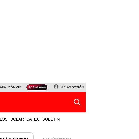
APA LEÓN XIV
NALDY SALDAÑA
INICIAR SESIÓN
LA BELLA LUZ
MAGALY MEDINA
HORÓS
LOS
DÓLAR
DATEC
BOLETÍN
 MÁS VISTO
LO ÚLTIMO