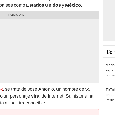
países como
Estados Unidos
y
México
.
Te 
Mario
españ
con su
amor 
gastr
ok
, se trata de José Antonio, un hombre de 55
TikTo
cread
do un personaje
viral
de Internet. Su historia ha
Perú:
al lucir irreconocible.
puede
1.000
Car
lo por primera vez y este tiene insólita reacción