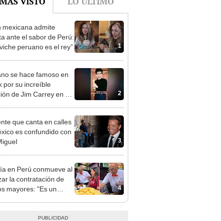
 mexicana admite
ta ante el sabor de Perú:
1
eviche peruano es el rey”
no se hace famoso en
k por su increíble
2
ción de Jim Carrey en La
ara [VIDEO]
ente que canta en calles
xico es confundido con
3
Miguel
ría en Perú conmueve al
zar la contratación de
4
os mayores: "Es un
nte acogedor"