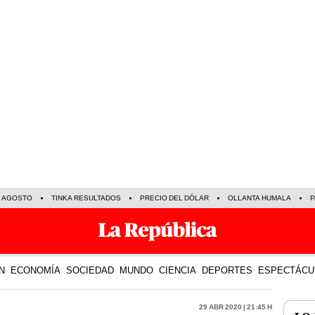
E AGOSTO
TINKA RESULTADOS
PRECIO DEL DÓLAR
OLLANTA HUMALA
P
N
ECONOMÍA
SOCIEDAD
MUNDO
CIENCIA
DEPORTES
ESPECTÁCU
29 Abr 2020 | 21:45 h
LO