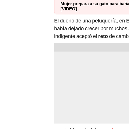
[VIDEO]
El dueño de una peluquería, en E
había dejado crecer por muchos a
indigente aceptó el
reto
de cambi
En el
video viral
de
Facebook
se