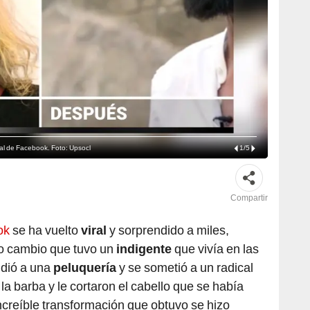
iral de Facebook. Foto: Upsocl
1
/
5
Compartir
ok
se ha vuelto
viral
y sorprendido a miles,
so cambio que tuvo un
indigente
que vivía en las
udió a una
peluquería
y se sometió a un radical
 la barba y le cortaron el cabello que se había
ncreíble transformación que obtuvo se hizo