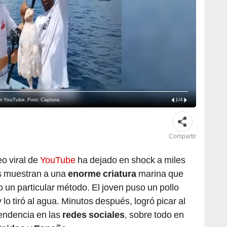
o en YouTube. Foto: Captura.
1
/
4
Compartir
eo viral de
YouTube
ha dejado en shock a miles
s muestran a una
enorme criatura
marina que
un particular método. El joven puso un pollo
lo tiró al agua. Minutos después, logró picar al
tendencia en las
redes sociales
, sobre todo en