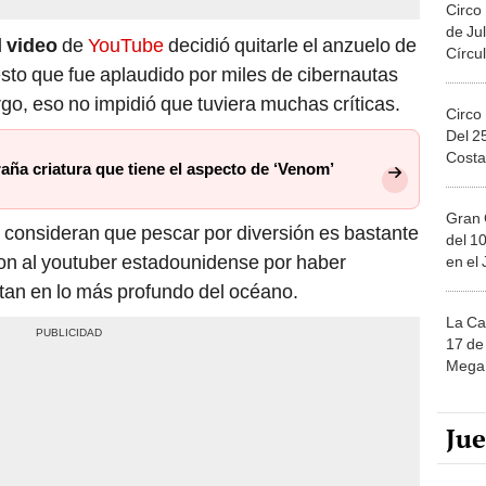
Circo
de Jul
l
video
de
YouTube
decidió quitarle el anzuelo de
Círcul
esto que fue aplaudido por miles de cibernautas
rgo, eso no impidió que tuviera muchas críticas.
Circo
Del 2
Costa
aña criatura que tiene el aspecto de ‘Venom’
Gran 
consideran que pescar por diversión es bastante
del 10
aron al youtuber estadounidense por haber
en el
tan en lo más profundo del océano.
La Ca
17 de 
Mega 
Ju