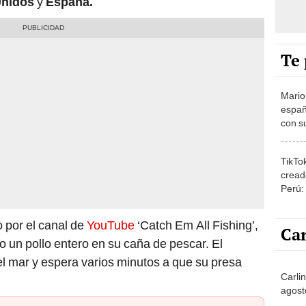
Unidos
y
España.
Te 
Mario
españ
con su
amor 
gastr
TikTo
cread
Perú:
puede
1.000
o por el canal de
YouTube
‘Catch Em All Fishing’,
Car
 un pollo entero en su caña de pescar. El
l mar y espera varios minutos a que su presa
Carlin
agost