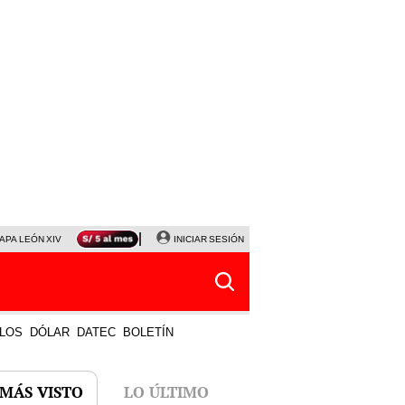
APA LEÓN XIV
NALDY SALDAÑA
INICIAR SESIÓN
LA BELLA LUZ
MAGALY MEDINA
HORÓS
LOS
DÓLAR
DATEC
BOLETÍN
 MÁS VISTO
LO ÚLTIMO