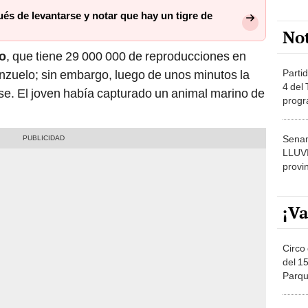
ués de levantarse y notar que hay un tigre de
No
o
, que tiene 29 000 000 de reproducciones en
Partid
anzuelo; sin embargo, luego de unos minutos la
4 del
. El joven había capturado un animal marino de
progr
dónde
Senam
LLUV
provi
¡Va
Circo 
del 15
Parqu
Migue