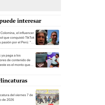
puede interesar
 Colomina, el influencer
ol que conquistó TikTok
 pasión por el Perú: "Mi
nació por la
onomía"
k ya paga a los
ores de contenido de
 este es el monto que
s llegar a cobrar por
 vistas
lincaturas
catura del viernes 7 de
o de 2026