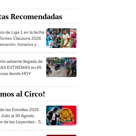
tas Recomendadas
os de Liga 1 en la fecha
 Torneo Clausura 2026:
amación, horarios y
 ver
hi advierte llegada de
IAS EXTREMAS en 65
ncias desde HOY
mos al Circo!
de las Estrellas 2026:
 Julio al 30 Agosto.
e de las Leyendas - San
l