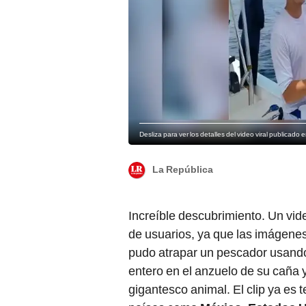
Desliza para ver los detalles del video viral publicad
La República
Increíble descubrimiento. Un vid
de usuarios, ya que las imágene
pudo atrapar un pescador usando 
entero en el anzuelo de su caña y 
gigantesco animal. El clip ya es 