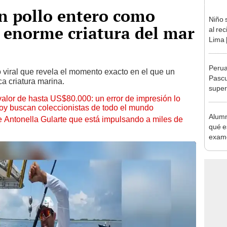
n pollo entero como
Niño 
 enorme criatura del mar
al re
Lima 
Peru
viral que revela el momento exacto en el que un
Pascu
a criatura marina.
super
 valor de hasta US$80.000: un error de impresión lo
sorpr
hoy buscan coleccionistas de todo el mundo
Alumn
de Antonella Gularte que está impulsando a miles de
qué e
exame
encue