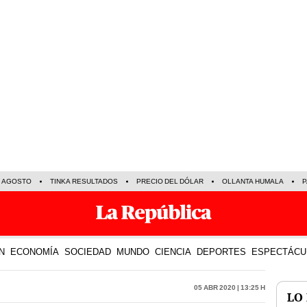
E AGOSTO
TINKA RESULTADOS
PRECIO DEL DÓLAR
OLLANTA HUMALA
P
N
ECONOMÍA
SOCIEDAD
MUNDO
CIENCIA
DEPORTES
ESPECTÁCU
05 Abr 2020 | 13:25 h
LO