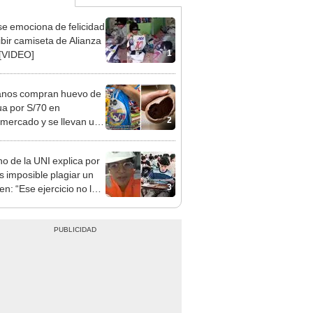
se emociona de felicidad
cibir camiseta de Alianza
1
[VIDEO]
anos compran huevo de
a por S/70 en
2
mercado y se llevan una
esa: "Está vacío"
o de la UNI explica por
s imposible plagiar un
3
n: “Ese ejercicio no lo
ntro en ningún lado”