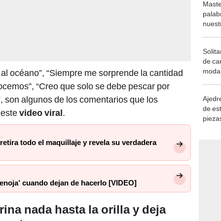
Maste
palab
nuest
Solita
de ca
moda.
 al océano”, “Siempre me sorprende la cantidad
demue
ocemos”, “Creo que solo se debe pescar por
, son algunos de los comentarios que los
Ajedre
de es
 este
video viral
.
piezas
consi
etira todo el maquillaje y revela su verdadera
 ‘enoja’ cuando dejan de hacerlo [VIDEO]
ina nada hasta la orilla y deja