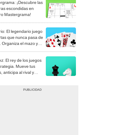
rgrama: ¡Descubre las
ras escondidas en
ro Mastergrama!
rio: El legendario juego
rtas que nunca pasa de
 Organiza el mazo y
stra tu habilidad.
z: El rey de los juegos
trategia. Mueve tus
, anticipa al rival y
gue el jaque mate.