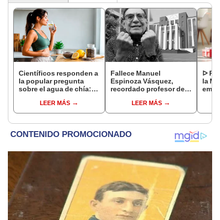
Científicos responden a
Fallece Manuel
ᐅ Poe
la popular pregunta
Espinoza Vásquez,
la Ma
sobre el agua de chía:
recordado profesor de
emot
¿realmente ayuda a
la UNI que se hizo viral
dedi
LEER MÁS
LEER MÁS
bajar de peso o es solo
por su icónica forma de
un mito viral?
enseñar