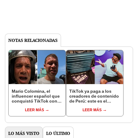
NOTAS RELACIONADAS
Mario Colomina, el
TikTok ya paga a los
influencer español que
creadores de contenido
conquistó TikTok con
de Perú: este es el
su pasión por el Perú:
monto que puedes
LEER MÁS
LEER MÁS
"Mi amor nació por la
llegar a cobrar por 1.000
gastronomía"
vistas
LO MÁS VISTO
LO ÚLTIMO