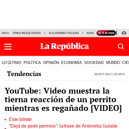
HOY
TINKA RESULTADOS
ALEJANDRO TOLEDO
KENJI FUJIMORI
PRECIO
LO ÚLTIMO
POLÍTICA
OPINIÓN
ECONOMÍA
SOCIEDAD
MUNDO
CIE
Tendencias
06 Oct 2017 | 20:39 h
YouTube: Video muestra la
tierna reacción de un perrito
mientras es regañado [VIDEO]
Este billete
“Dejá de pedir permiso”: la frase de Antonella Gularte