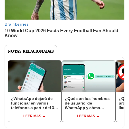
NOTAS RELACIONADAS
¿WhatsApp dejará de
¿Qué son los 'nombres
¿Qué 
funcionar en varios
de usuario' de
probl
teléfonos a partir del 31
WhatsApp y cómo
llama
de mayo? Aquí la
tenerlo antes que tus
teléf
LEER MÁS
LEER MÁS
verdad
amigos?
ense