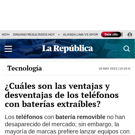
HOY
SINUANO RESULTADOS HOY
ALIANZA LIMA VS SPORT BOYS
JORGE MES
Tecnología
26 May 2023 | 15:05 h
¿Cuáles son las ventajas y
desventajas de los teléfonos
con baterías extraíbles?
Los
teléfonos
con
batería removible
no han
desaparecido del mercado; sin embargo, la
mayoría de marcas prefiere lanzar equipos con