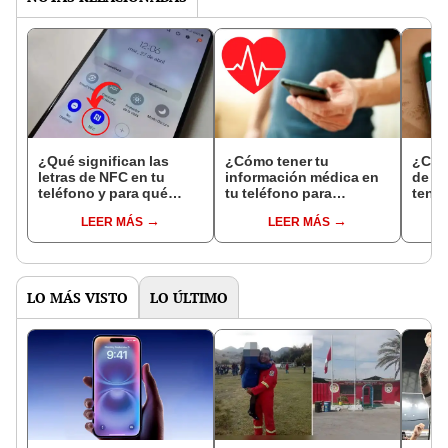
¿Qué significan las
¿Cómo tener tu
¿Cóm
letras de NFC en tu
información médica en
de v
teléfono y para qué
tu teléfono para
tener
sirven? Aquí la
consultarla en casos de
vide
LEER MÁS
LEER MÁS
respuesta
emergencia?
LO MÁS VISTO
LO ÚLTIMO