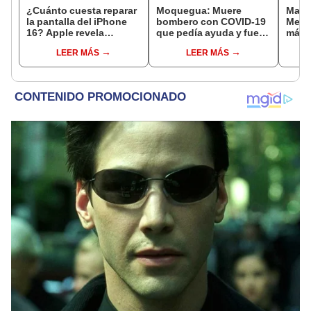
¿Cuánto cuesta reparar
Moquegua: Muere
Mark 
la pantalla del iPhone
bombero con COVID-19
Messi
16? Apple revela
que pedía ayuda y fue
más l
altísimo precio del
llevado a Lima
de I
LEER MÁS
LEER MÁS
repuesto