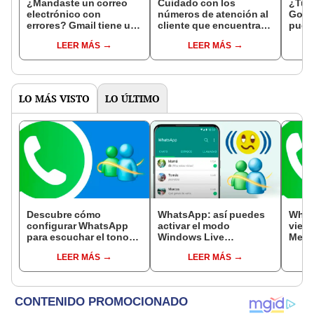
¿Mandaste un correo
Cuidado con los
¿Tu 
electrónico con
números de atención al
Goog
errores? Gmail tiene un
cliente que encuentras
pued
truco para cancelar el
en Google: podrían ser
para 
LEER MÁS
LEER MÁS
envío
una estafa
priva
LO MÁS VISTO
LO ÚLTIMO
Descubre cómo
WhatsApp: así puedes
What
configurar WhatsApp
activar el modo
vieja
para escuchar el tono
Windows Live
Mess
de MSN Messenger en
Messenger y revivir tus
llena
LEER MÁS
LEER MÁS
los mensaje que recibes
épocas de 'cabinero'