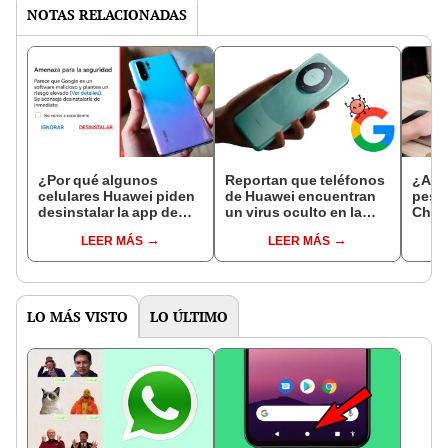
NOTAS RELACIONADAS
¿Por qué algunos
Reportan que teléfonos
¿Abr
celulares Huawei piden
de Huawei encuentran
pest
desinstalar la app de
un virus oculto en la
Chrom
Google y afirman que es
app de Google: esto se
míni
LEER MÁS
LEER MÁS
un virus?
sabe
debe 
cola
LO MÁS VISTO
LO ÚLTIMO