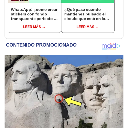
WhatsApp: ¿como crear
¿Qué pasa cuando
stickers con fondo
mantienes pulsado el
transparente perfecto y
círculo que está en la
sin instalar apps
pantalla de tu teléfono?
LEER MÁS
LEER MÁS
extrañas?