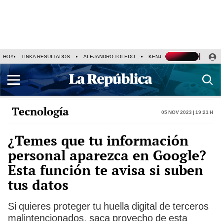
HOY
TINKA RESULTADOS
ALEJANDRO TOLEDO
KENJI FUJIMORI
PRECIO
Tecnología
05 Nov 2023 | 19:21 h
¿Temes que tu información
personal aparezca en Google?
Esta función te avisa si suben
tus datos
Si quieres proteger tu huella digital de terceros
malintencionados, saca provecho de esta