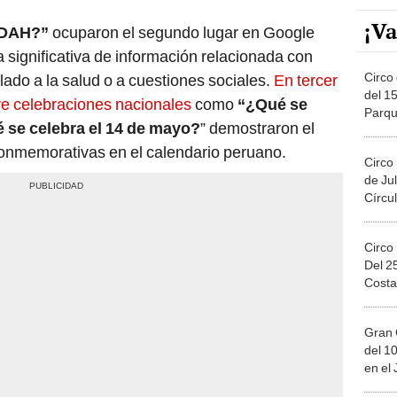
¡Va
TDAH?”
ocuparon el segundo lugar en Google
 significativa de información relacionada con
Circo 
ado a la salud o a cuestiones sociales.
En tercer
del 15
bre celebraciones nacionales
como
“¿Qué se
Parqu
é se celebra el 14 de mayo?
” demostraron el
Migue
conmemorativas en el calendario peruano.
Circo
de Jul
Círcul
Circo
Del 2
Costa
Gran 
del 10
en el