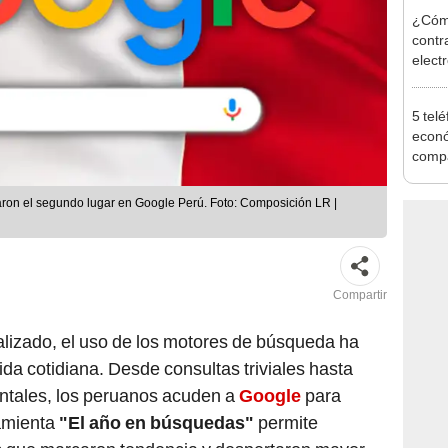
¿Cóm
contr
elect
celul
5 tel
econó
compa
ron el segundo lugar en Google Perú. Foto: Composición LR |
Compartir
lizado, el uso de los motores de búsqueda ha
vida cotidiana. Desde consultas triviales hasta
ntales, los peruanos acuden a
Google
para
ramienta
"El año en búsquedas"
permite