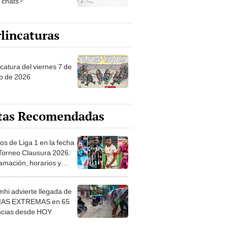
s chats?
lincaturas
catura del viernes 7 de
o de 2026
tas Recomendadas
os de Liga 1 en la fecha
 Torneo Clausura 2026:
amación, horarios y
 ver
hi advierte llegada de
IAS EXTREMAS en 65
ncias desde HOY