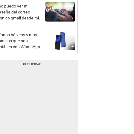
o puedo ver mi
aseña del correo
3
rónico gmail desde mi
ar sin cambiarla?
éfonos básicos y muy
micos que son
4
tibles con WhatsApp