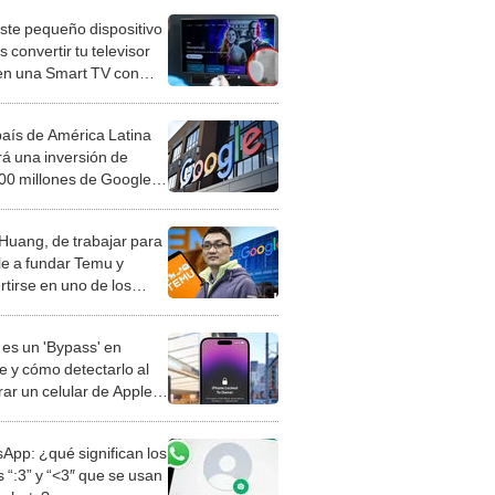
ste pequeño dispositivo
 convertir tu televisor
 en una Smart TV con
o a internet, música y
s
país de América Latina
rá una inversión de
0 millones de Google
un megaproyecto
lógico
 Huang, de trabajar para
e a fundar Temu y
rtirse en uno de los
es más ricos de China
es un 'Bypass' en
e y cómo detectarlo al
ar un celular de Apple
o?
App: ¿qué significan los
 “:3” y “<3″ que se usan