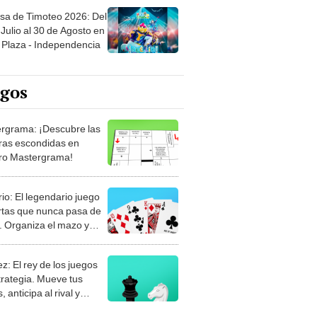
sa de Timoteo 2026: Del
Julio al 30 de Agosto en
Plaza - Independencia
egos
rgrama: ¡Descubre las
ras escondidas en
ro Mastergrama!
rio: El legendario juego
rtas que nunca pasa de
 Organiza el mazo y
stra tu habilidad.
z: El rey de los juegos
trategia. Mueve tus
, anticipa al rival y
gue el jaque mate.