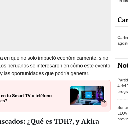
en lo
Car
Carlin
agost
ca en que no solo impactó económicamente, sino
No
. Los peruanos se interesaron en cómo este evento
 y las oportunidades que podría generar.
Partid
4 del
progr
 en tu Smart TV o teléfono
dónde
les?
Senam
LLUV
provi
uscados: ¿Qué es TDH?, y Akira