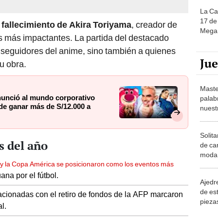
La Ca
17 de 
l fallecimiento de Akira Toriyama
, creador de
Mega 
s más impactantes. La partida del destacado
seguidores del anime, sino también a quienes
Ju
u obra.
Maste
enunció al mundo corporativo
palab
de ganar más de S/12.000 a
nuest
Solita
s del año
de ca
moda.
y la Copa América se posicionaron como los eventos más
demue
ana por el fútbol.
Ajedre
de es
acionadas con el retiro de fondos de la AFP marcaron
piezas
l.
consi