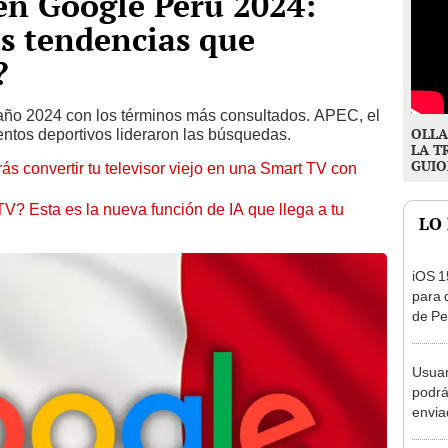
en Google Perú 2024:
as tendencias que
?
año 2024 con los términos más consultados. APEC, el
OLLA
entos deportivos lideraron las búsquedas.
LA T
GUIO
s convertir tu televisor viejo en una Smart TV con
V? Esta es la nueva función de IA que llega a tu
LO
iOS 1
para 
de Pe
nove
Usuar
podrá
envia