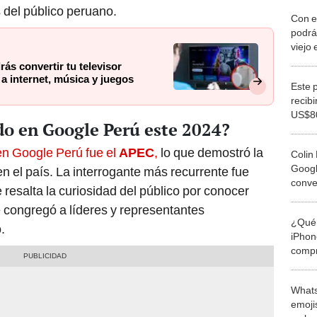
s del público peruano.
Con e
podrás
viejo
acces
ás convertir tu televisor
juego
a internet, música y juegos
Este 
recibi
US$80
do en Google Perú este 2024?
para 
tecno
en Google Perú fue el
APEC
,
lo que demostró la
Colin
Googl
n el país. La interrogante más recurrente fue
conve
e resalta la curiosidad del público por conocer
hombr
 congregó a líderes y representantes
¿Qué 
.
iPhon
compr
usad
Whats
emojis