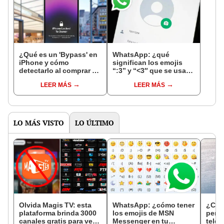
¿Qué es un 'Bypass' en
WhatsApp: ¿qué
iPhone y cómo
significan los emojis
detectarlo al comprar un
“:3” y “<3″ que se usan
celular de Apple usado?
en los chats?
LEER MÁS
LEER MÁS
LO MÁS VISTO
LO ÚLTIMO
Olvida Magis TV: esta
WhatsApp: ¿cómo tener
¿Cómo
plataforma brinda 3000
los emojis de MSN
pert
canales gratis para ver
Messenger en tu
telef