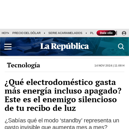
HOY
PRECIO DEL DÓLAR
SERIE ACARAMELADOS
PLAZA VEA
ALEJAND
Tecnología
14 Nov 2024 | 11:08 h
¿Qué electrodoméstico gasta
más energía incluso apagado?
Este es el enemigo silencioso
de tu recibo de luz
¿Sabías qué el modo ‘standby’ representa un
gasto invisible que aumenta mes a mes?