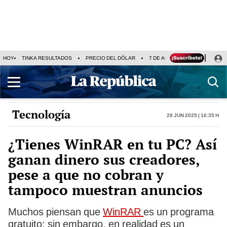
HOY
TINKA RESULTADOS
PRECIO DEL DÓLAR
7 DE AGOSTO
OLLANTA H
Tecnología
28 Jun 2025 | 16:35 h
¿Tienes WinRAR en tu PC? Así
ganan dinero sus creadores,
pese a que no cobran y
tampoco muestran anuncios
Muchos piensan que
WinRAR
es un programa
gratuito; sin embargo, en realidad es un