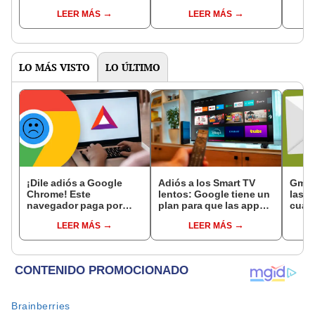
10 minutos después
Bill Gates y aceptó
fraca
LEER MÁS
LEER MÁS
hace un terrible
tomarse un selfie
"Sub
hallazgo
comp
LO MÁS VISTO
LO ÚLTIMO
¡Dile adiós a Google
Adiós a los Smart TV
Gmail
Chrome! Este
lentos: Google tiene un
las 
navegador paga por
plan para que las apps
cuan
visitar páginas web y
carguen más rápido y
corr
LEER MÁS
LEER MÁS
ver anuncios
sin 'lag'