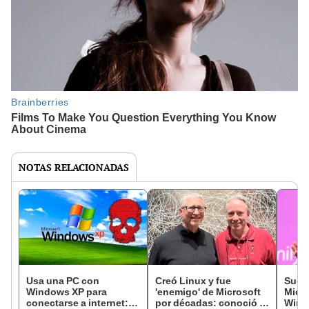
NOTAS RELACIONADAS
Usa una PC con
Creó Linux y fue
Suces
Windows XP para
'enemigo' de Microsoft
Micro
conectarse a internet:
por décadas: conoció a
Wind