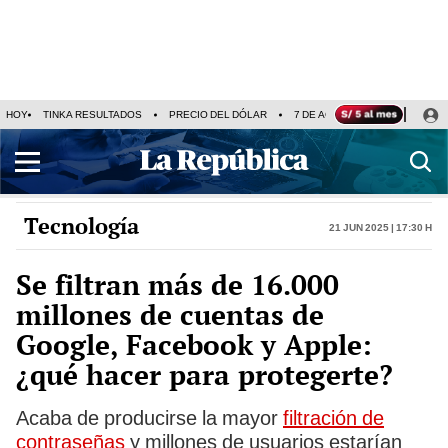
HOY
TINKA RESULTADOS
PRECIO DEL DÓLAR
7 DE AGOSTO
OLLANTA H
Tecnología
21 Jun 2025 | 17:30 h
Se filtran más de 16.000
millones de cuentas de
Google, Facebook y Apple:
¿qué hacer para protegerte?
Acaba de producirse la mayor
filtración de
contraseñas
y millones de usuarios estarían