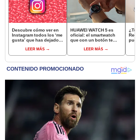
Descubre cómo ver en
HUAWEI WATCH 5 es
¿Tu t
Instagram todos los ‘me
oficial: el smartwatch
Redm
gusta’ que has dejado
que con un botón te
puede
en publicaciones
realiza un triaje en 60
dinám
LEER MÁS
LEER MÁS
segundos
15