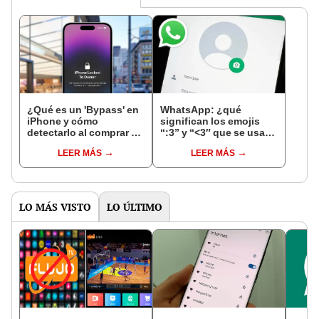
¿Qué es un 'Bypass' en
WhatsApp: ¿qué
iPhone y cómo
significan los emojis
detectarlo al comprar un
“:3” y “<3″ que se usan
celular de Apple usado?
en los chats?
LEER MÁS
LEER MÁS
LO MÁS VISTO
LO ÚLTIMO