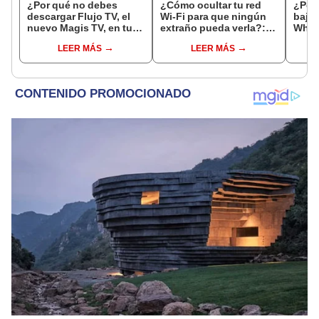
¿Por qué no debes
¿Cómo ocultar tu red
¿Por
descargar Flujo TV, el
Wi-Fi para que ningún
bajar
nuevo Magis TV, en tu
extraño pueda verla?:
What
Smart TV o celular?
parecerá como si no
soluc
LEER MÁS
LEER MÁS
existiera
prob