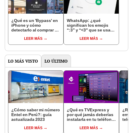
¿Qué es un 'Bypass' en
WhatsApp: ¿qué
iPhone y cómo
significan los emojis
detectarlo al comprar un
“:3” y “<3″ que se usan
celular de Apple usado?
en los chats?
LEER MÁS
LEER MÁS
LO MÁS VISTO
LO ÚLTIMO
¿Cómo saber mi número
¿Qué es TVExpress y
¿Real
Entel en Perú?: guía
por qué jamás deberías
error
actualizada 2023
instalarla en tu teléfono
teléf
o Smart TV?
Aquí 
LEER MÁS
LEER MÁS