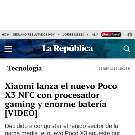
HOY
SINUANO RESULTADOS HOY
JORGE MESSI
ALIANZA LIMA VS SPORT BO
Tecnología
07 Sep 2020 | 20:26 h
Xiaomi lanza el nuevo Poco
X3 NFC con procesador
gaming y enorme batería
[VIDEO]
Decidido a conquistar el reñido sector de la
gama media, el nuevo Poco X3 apuesta por