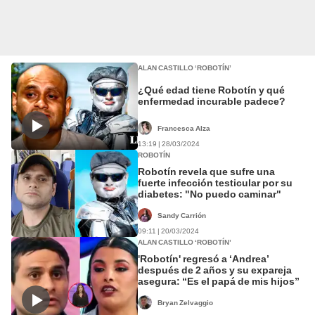
ALAN CASTILLO ‘ROBOTÍN’
¿Qué edad tiene Robotín y qué
enfermedad incurable padece?
Francesca Alza
13:19 | 28/03/2024
ROBOTÍN
Robotín revela que sufre una
fuerte infección testicular por su
diabetes: "No puedo caminar"
Sandy Carrión
09:11 | 20/03/2024
ALAN CASTILLO ‘ROBOTÍN’
'Robotín' regresó a ‘Andrea’
después de 2 años y su expareja
asegura: “Es el papá de mis hijos”
Bryan Zelvaggio