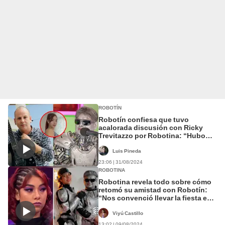
ROBOTÍN
Robotín confiesa que tuvo
acalorada discusión con Ricky
Trevitazzo por Robotina: “Hubo
unas palabritas fuertes”
Luis Pineda
23:06 | 31/08/2024
ROBOTINA
Robotina revela todo sobre cómo
retomó su amistad con Robotín:
“Nos convenció llevar la fiesta en
paz”
Viyú Castillo
13:02 | 09/08/2024