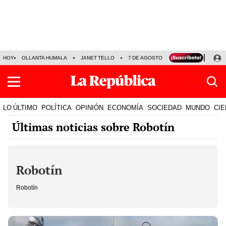
HOY
OLLANTA HUMALA
JANET TELLO
7 DE AGOSTO
TINKA RESULTADOS
LO ÚLTIMO
POLÍTICA
OPINIÓN
ECONOMÍA
SOCIEDAD
MUNDO
CIE
Últimas noticias sobre Robotín
Robotín
Robotín