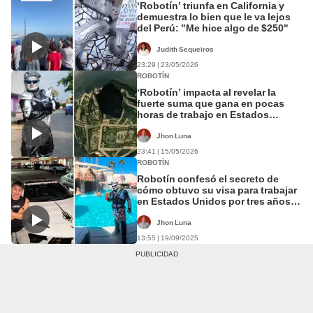
‘Robotín’ triunfa en California y
demuestra lo bien que le va lejos
del Perú: "Me hice algo de $250"
Judith Sequeiros
23:29 | 23/05/2026
ROBOTÍN
‘Robotín’ impacta al revelar la
fuerte suma que gana en pocas
horas de trabajo en Estados
Unidos: “Hay que estar desde las 5
como una estatua”
Jhon Luna
23:41 | 15/05/2026
ROBOTÍN
Robotín confesó el secreto de
cómo obtuvo su visa para trabajar
en Estados Unidos por tres años:
“Apostó por mí”
Jhon Luna
13:55 | 19/09/2025