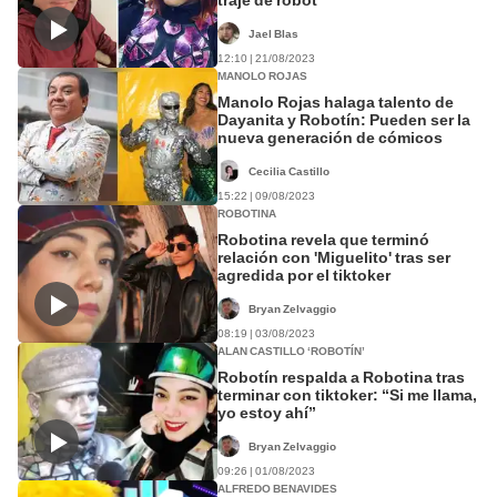
Jael Blas
12:10 | 21/08/2023
MANOLO ROJAS
Manolo Rojas halaga talento de
Dayanita y Robotín: Pueden ser la
nueva generación de cómicos
Cecilia Castillo
15:22 | 09/08/2023
ROBOTINA
Robotina revela que terminó
relación con 'Miguelito' tras ser
agredida por el tiktoker
Bryan Zelvaggio
08:19 | 03/08/2023
ALAN CASTILLO ‘ROBOTÍN’
Robotín respalda a Robotina tras
terminar con tiktoker: “Si me llama,
yo estoy ahí”
Bryan Zelvaggio
09:26 | 01/08/2023
ALFREDO BENAVIDES