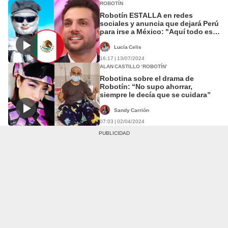
ROBOTÍN
Robotín ESTALLA en redes
sociales y anuncia que dejará Perú
para irse a México: "Aquí todo es
cachos"
Lucía Celis
16:17 | 13/07/2024
ALAN CASTILLO ‘ROBOTÍN’
Robotina sobre el drama de
Robotín: “No supo ahorrar,
siempre le decía que se cuidara”
Sandy Carrión
07:03 | 02/04/2024