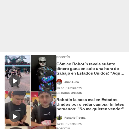
ROBOTÍN
Cómico Robotín revela cuánto
dinero gana en solo una hora de
trabajo en Estados Unidos: “Aquí
no me bota el serenazgo”
Jhon Luna
10:36 | 19/09/2025
ESTADOS UNIDOS
Robotín la pasa mal en Estados
Unidos por olvidar cambiar billetes
peruanos: "No me quieren vender"
Rosario Ticona
14:10 | 17/09/2025
ROBOTÍN