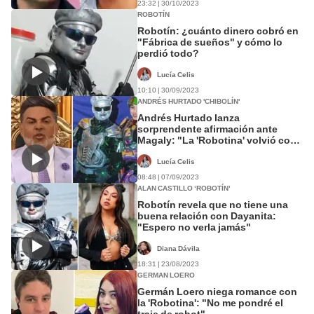
23:32 | 30/10/2023
ROBOTÍN
Robotín: ¿cuánto dinero cobró en
"Fábrica de sueños" y cómo lo
perdió todo?
Lucía Celis
10:10 | 30/09/2023
ANDRÉS HURTADO 'CHIBOLÍN'
Andrés Hurtado lanza
sorprendente afirmación ante
Magaly: "La 'Robotina' volvió con
'Robotín'"
Lucía Celis
08:48 | 07/09/2023
ALAN CASTILLO ‘ROBOTÍN’
Robotín revela que no tiene una
buena relación con Dayanita:
"Espero no verla jamás"
Diana Dávila
18:31 | 23/08/2023
GERMAN LOERO
Germán Loero niega romance con
la 'Robotina': "No me pondré el
traje de robot"