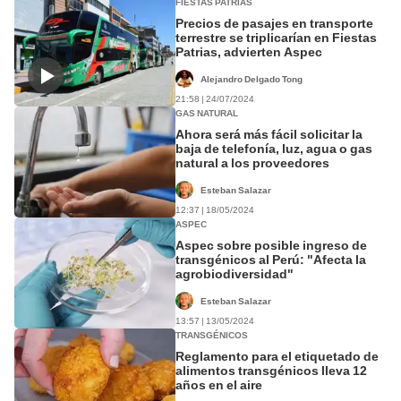
FIESTAS PATRIAS
Precios de pasajes en transporte
terrestre se triplicarían en Fiestas
Patrias, advierten Aspec
Alejandro Delgado Tong
21:58 | 24/07/2024
GAS NATURAL
Ahora será más fácil solicitar la
baja de telefonía, luz, agua o gas
natural a los proveedores
Esteban Salazar
12:37 | 18/05/2024
ASPEC
Aspec sobre posible ingreso de
transgénicos al Perú: "Afecta la
agrobiodiversidad"
Esteban Salazar
13:57 | 13/05/2024
TRANSGÉNICOS
Reglamento para el etiquetado de
alimentos transgénicos lleva 12
años en el aire