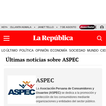
HOY
OLLANTA HUMALA
JANET TELLO
7 DE AGOSTO
TINKA RESULTADOS
LO ÚLTIMO
POLÍTICA
OPINIÓN
ECONOMÍA
SOCIEDAD
MUNDO
CIE
Últimas noticias sobre ASPEC
ASPEC
La
Asociación Peruana de Consumidores y
Usuarios (ASPEC)
se dedica a la promoción y
protección de los consumidores mediante
organizaciones y entidades del sector público.