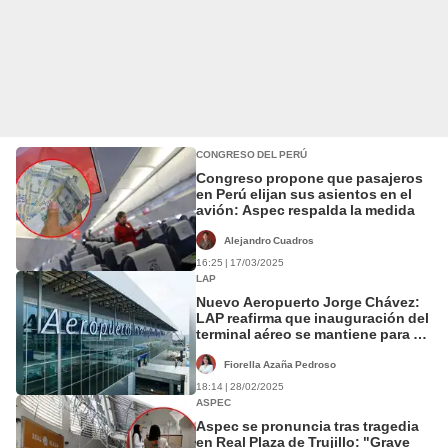
CONGRESO DEL PERÚ
Congreso propone que pasajeros
en Perú elijan sus asientos en el
avión: Aspec respalda la medida
Alejandro Cuadros
16:25 | 17/03/2025
LAP
Nuevo Aeropuerto Jorge Chávez:
LAP reafirma que inauguración del
terminal aéreo se mantiene para el
30 de marzo
Fiorella Azaña Pedroso
18:14 | 28/02/2025
ASPEC
Aspec se pronuncia tras tragedia
en Real Plaza de Trujillo: "Grave