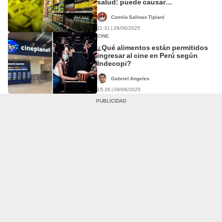
salud: puede causar
hiperactividad, crisis asmáticas o
alergias
Camila Salinas Tipiani
11:31 | 28/06/2025
CINE
¿Qué alimentos están permitidos
ingresar al cine en Perú según
Indecopi?
Gabriel Angeles
15:26 | 09/06/2025