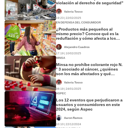
violación al derecho de seguridad"
Valeria Tosso
19:23 | 22/02/2025
EN DEFENSA DEL CONSUMIDOR
¿Productos más pequeños al
mismo precio? Conoce qué es la
reduflación y cómo afecta a los
consumidores en Perú
Alejandro Cuadros
17:19 | 10/02/2025
MINSA
Minsa no prohíbe colorante rojo N.
° 3 asociado al cáncer, ¿quiénes
son los más afectados y qué
debería hacer el gobierno de Perú?
Valeria Tosso
08:19 | 24/01/2025
ASPEC
Los 12 eventos que perjudicaron a
usuarios y consumidores en este
2024, según Aspec
Aaron Ramos
10:10 | 22/12/2024