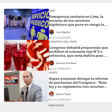
LIMA
Emergencia sanitaria en Lima, la
escasez de los servicios
higiénicos que pone en riesgo la
salud pública: "Somos millones y
no hay baños"
Luis Aguilar
16:47 | 14/11/2025
CONGRESO DEL PERÚ
Congreso debatirá propuestas que
prohíben el colorante rojo N°3 o
eritrosina, que sería dañina para la
salud
Daniela Orellana
16:16 | 26/09/2025
ASPEC
Aspec proponer derogar la reforma
de pensiones del Congreso: "Esta
ley y su reglamento nos recortan
derechos"
Daniel Tapia
09:40 | 19/09/2025