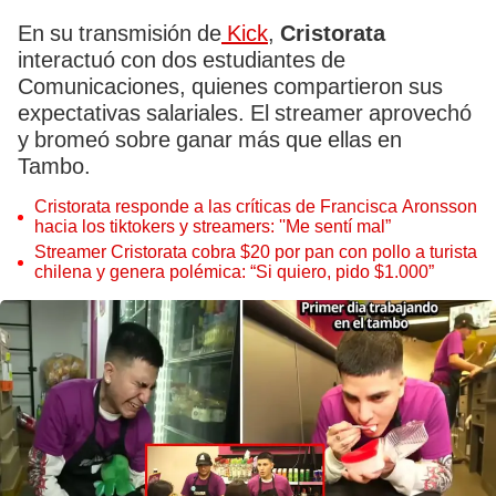
En su transmisión de
Kick
,
Cristorata
interactuó con dos estudiantes de
Comunicaciones, quienes compartieron sus
expectativas salariales. El streamer aprovechó
y bromeó sobre ganar más que ellas en
Tambo.
Cristorata responde a las críticas de Francisca Aronsson
hacia los tiktokers y streamers: ''Me sentí mal”
Streamer Cristorata cobra $20 por pan con pollo a turista
chilena y genera polémica: “Si quiero, pido $1.000”