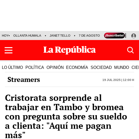
HOY
OLLANTA HUMALA
JANET TELLO
7 DE AGOSTO
TINKA RESULTADOS
LO ÚLTIMO
POLÍTICA
OPINIÓN
ECONOMÍA
SOCIEDAD
MUNDO
CIE
Streamers
19 Jul 2025 | 12:00 h
Cristorata sorprende al
trabajar en Tambo y bromea
con pregunta sobre su sueldo
a clienta: "Aquí me pagan
más"