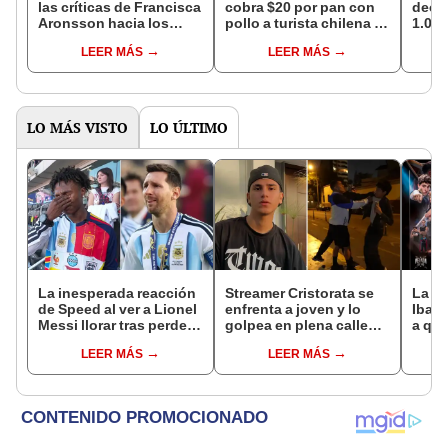
las críticas de Francisca
cobra $20 por pan con
deci
Aronsson hacia los
pollo a turista chilena y
1.000
tiktokers y streamers:
genera polémica: “Si
revel
LEER MÁS
LEER MÁS
''Me sentí mal”
quiero, pido $1.000”
supe
"No 
LO MÁS VISTO
LO ÚLTIMO
La inesperada reacción
Streamer Cristorata se
La Ve
de Speed al ver a Lionel
enfrenta a joven y lo
Ibai 
Messi llorar tras perder
golpea en plena calle
a qué
la final del Mundial ante
tras molestarlo en vivo
grati
LEER MÁS
LEER MÁS
España
del s
Twit
TikT