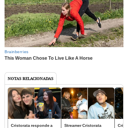
NOTAS RELACIONADAS
Cristorata responde a
Streamer Cristorata
Crist