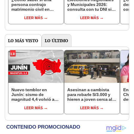
persona contrajo
y Municipales 2026:
denun
matrimonio civil en
consulta con tu DNI si
con 
Reniec?
fuiste elegido miembro
LEER MÁS
LEER MÁS
de mesa para este 4 de
octubre en el link oficial
de la ONPE
LO MÁS VISTO
LO ÚLTIMO
Nuevo temblor en
Asesinan a cambista
Encu
Junín: sismo de
para robarle S/3.000 y
Chorr
magnitud 4,4 volvió a
hieren a joven cerca al
desap
remecer Chupaca,
Barrio Chino en Lima
tras 
LEER MÁS
LEER MÁS
según IGP
Cercado
sujet
Robl
impl