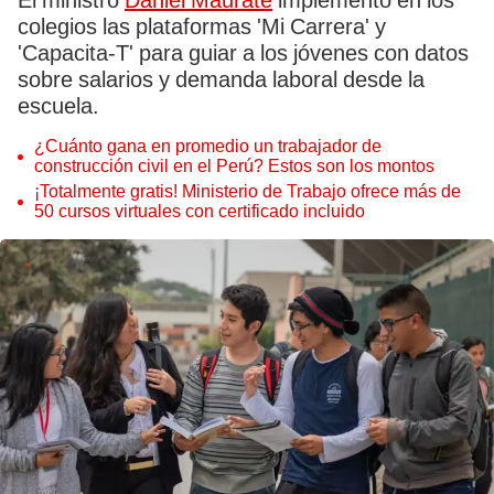
El ministro
Daniel Maurate
implementó en los
colegios las plataformas 'Mi Carrera' y
'Capacita-T' para guiar a los jóvenes con datos
sobre salarios y demanda laboral desde la
escuela.
¿Cuánto gana en promedio un trabajador de
construcción civil en el Perú? Estos son los montos
¡Totalmente gratis! Ministerio de Trabajo ofrece más de
50 cursos virtuales con certificado incluido