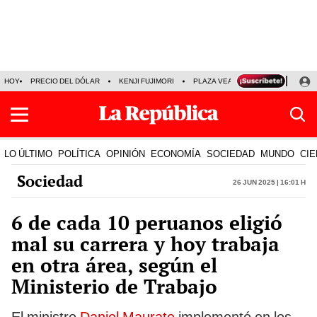
HOY
PRECIO DEL DÓLAR
KENJI FUJIMORI
PLAZA VEA
FERIADOS
KE
LO ÚLTIMO
POLÍTICA
OPINIÓN
ECONOMÍA
SOCIEDAD
MUNDO
CIE
Sociedad
26 Jun 2025 | 16:01 h
6 de cada 10 peruanos eligió
mal su carrera y hoy trabaja
en otra área, según el
Ministerio de Trabajo