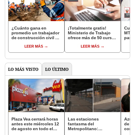
¿Cuánto gana en
¡Totalmente gratis!
Curso
promedio un trabajador
Ministerio de Trabajo
MTPE 
de construcción civil en
ofrece más de 50 cursos
paso 
el Perú? Estos son los
virtuales con certificado
inscr
LEER MÁS
LEER MÁS
montos
incluido
prog
LO MÁS VISTO
LO ÚLTIMO
Plaza Vea cerrará horas
Las estaciones
Azul 
antes este miércoles 12
fantasma del
de ab
de agosto en todo el
Metropolitano:
cond
Perú: tiendas atenderán
ampliación norte sigue
organ