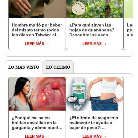
Hombre murió por beber
¿Para qué sirven las
Las h
del mismo termo todos
hojas de guanábana?
posi
los días en Taiwán: el
Descubre los usos
alter
plomo acumulado en el
populares de esta
alivi
LEER MÁS
LEER MÁS
envase le provocó
planta medicinal
comu
neumonía
LO MÁS VISTO
LO ÚLTIMO
¿Por qué me salen
¿El citrato de magnesio
bolitas amarillas en la
realmente te ayuda a
garganta y cómo puedo
bajar de peso?:
eliminarlas para no
especialista rompe
LEER MÁS
LEER MÁS
tener mal aliento?
mitos que circulan en