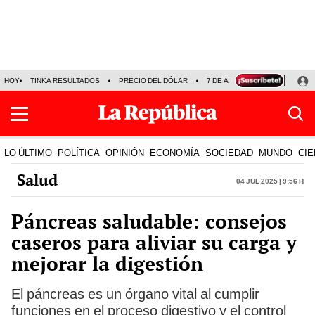
HOY
TINKA RESULTADOS
PRECIO DEL DÓLAR
7 DE AGOSTO
OLLANTA H
LO ÚLTIMO
POLÍTICA
OPINIÓN
ECONOMÍA
SOCIEDAD
MUNDO
CIE
Salud
04 Jul 2025 | 9:56 h
Páncreas saludable: consejos
caseros para aliviar su carga y
mejorar la digestión
El páncreas es un órgano vital al cumplir
funciones en el proceso digestivo y el control