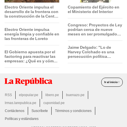
Electro Oriente impulsa el
Copamiento del Ejército en
desarrollo de la frontera con
el Ministerio del Interior
la construcción de la Central
Solar de San Antonio del
Congreso: Proyectos de Ley
Estrecho
Electro Oriente impulsa
podrían cerca de nueve
energía limpia y confiable en
meses en ser promulgados
las fronteras de Loreto
por vía ordinaria
Jaime Delgado: "Lo de
El Gobierno apuesta por el
Harvey Colchado es una
factoring para reactivar las
persecución política
empresas: ¿Qué es y cómo
horrible”
funciona?
Ir al inicio ↑
RSS
elpopular.pe
libero.pe
buenazo.pe
lrmas.larepublica.pe
cuponidad.pe
Contáctenos
Suscríbete
Términos y condiciones
Políticas y estándares