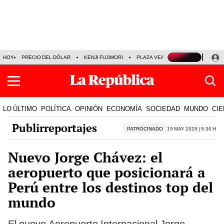
HOY
PRECIO DEL DÓLAR
KENJI FUJIMORI
PLAZA VEA
FERIADOS
KE
LO ÚLTIMO
POLÍTICA
OPINIÓN
ECONOMÍA
SOCIEDAD
MUNDO
CIE
Publirreportajes
PATROCINADO
19 May 2025 | 9:36 h
Nuevo Jorge Chávez: el
aeropuerto que posicionará a
Perú entre los destinos top del
mundo