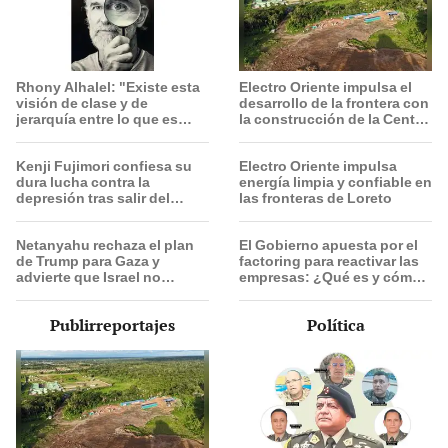
Rhony Alhalel: "Existe esta
Electro Oriente impulsa el
visión de clase y de
desarrollo de la frontera con
jerarquía entre lo que es
la construcción de la Central
artesanal y lo que es
Solar de San Antonio del
artístico"
Estrecho
Kenji Fujimori confiesa su
Electro Oriente impulsa
dura lucha contra la
energía limpia y confiable en
depresión tras salir del
las fronteras de Loreto
Congreso y destapa
inolvidable gesto de su
Netanyahu rechaza el plan
El Gobierno apuesta por el
esposa
de Trump para Gaza y
factoring para reactivar las
advierte que Israel no
empresas: ¿Qué es y cómo
retirará sus tropas hasta
funciona?
lograr el desarme total de
Publirreportajes
Política
Hamás