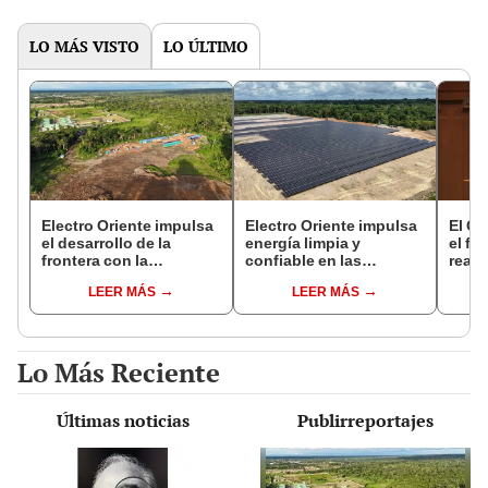
LO MÁS VISTO
LO ÚLTIMO
Electro Oriente impulsa
Electro Oriente impulsa
El Go
el desarrollo de la
energía limpia y
el fa
frontera con la
confiable en las
react
construcción de la
fronteras de Loreto
¿Qué
LEER MÁS
LEER MÁS
Central Solar de San
func
Antonio del Estrecho
Lo Más Reciente
Últimas noticias
Publirreportajes