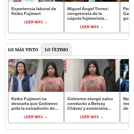
Experiencia laboral de
Miguel Ángel Torres:
Perfi
Keiko Fujimori
congresista de la
Gabin
cúpula fujimorista
gobi
LEER MÁS
controlará el primer año
Fujim
LEER MÁS
del Senado
LO MÁS VISTO
LO ÚLTIMO
Keiko Fujimori no
Gobierno otorgó salvo
Norm
descarta que Gobierno
conducto a Betssy
reele
pida la extradición de
Chávez y exministra
de Ló
Betssy Chávez: "Está
viajó a México en la
Jurad
LEER MÁS
LEER MÁS
dentro de nuestras
madrugada
sacar
facultades"