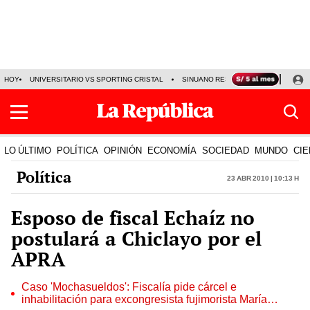
HOY
UNIVERSITARIO VS SPORTING CRISTAL
SINUANO RESULTADOS HOY
CA
LO ÚLTIMO
POLÍTICA
OPINIÓN
ECONOMÍA
SOCIEDAD
MUNDO
CIE
Política
23 Abr 2010 | 10:13 h
Esposo de fiscal Echaíz no
postulará a Chiclayo por el
APRA
Caso 'Mochasueldos': Fiscalía pide cárcel e
inhabilitación para excongresista fujimorista María