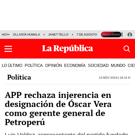
HOY
OLLANTA HUMALA
JANET TELLO
7 DE AGOSTO
TINKA RESULTADOS
LO ÚLTIMO
POLÍTICA
OPINIÓN
ECONOMÍA
SOCIEDAD
MUNDO
CIE
Política
14 Nov 2024 | 18:11 h
APP rechaza injerencia en
designación de Óscar Vera
como gerente general de
Petroperú