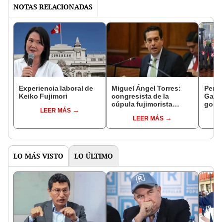
NOTAS RELACIONADAS
Experiencia laboral de
Miguel Ángel Torres:
Perfi
Keiko Fujimori
congresista de la
Gabin
cúpula fujimorista
gobi
LEER MÁS
controlará el primer año
Fujim
LEER MÁS
del Senado
LO MÁS VISTO
LO ÚLTIMO