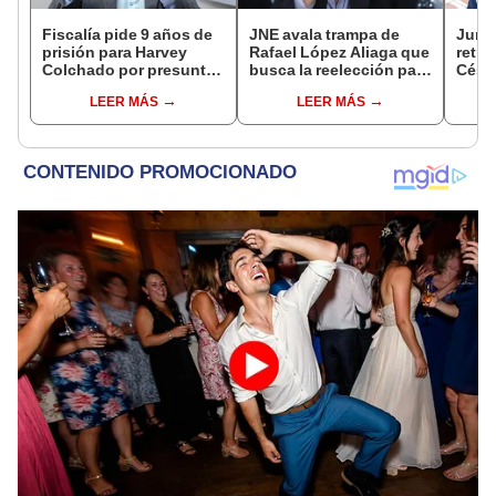
Fiscalía pide 9 años de
JNE avala trampa de
Junto
prisión para Harvey
Rafael López Aliaga que
retro
Colchado por presunta
busca la reelección para
César
negociación
la Municipalidad de
será 
LEER MÁS
LEER MÁS
incompatible y falsedad
Lima
Comis
ideológica