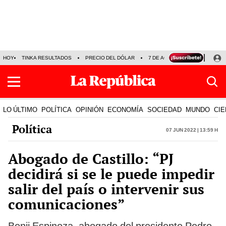
HOY
TINKA RESULTADOS
PRECIO DEL DÓLAR
7 DE AGOSTO
OLLANTA H
LO ÚLTIMO
POLÍTICA
OPINIÓN
ECONOMÍA
SOCIEDAD
MUNDO
CIE
Política
07 Jun 2022 | 13:59 h
Abogado de Castillo: “PJ
decidirá si se le puede impedir
salir del país o intervenir sus
comunicaciones”