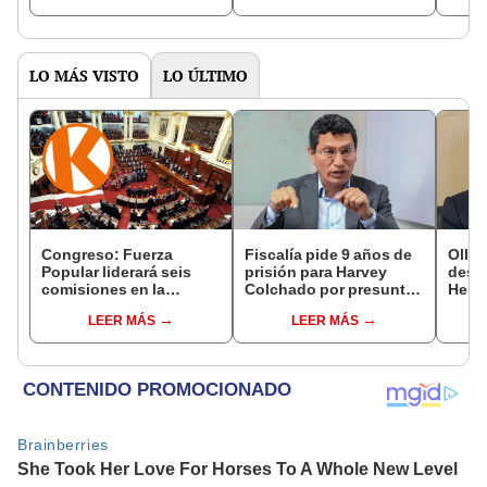
LO MÁS VISTO
LO ÚLTIMO
Congreso: Fuerza
Fiscalía pide 9 años de
Ollan
Popular liderará seis
prisión para Harvey
destr
comisiones en la
Colchado por presunta
Hered
Cámara de Diputados
negociación
el 20
LEER MÁS
LEER MÁS
incompatible y falsedad
ideológica