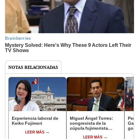
NOTAS RELACIONADAS
Experiencia laboral de
Miguel Ángel Torres:
Perfi
Keiko Fujimori
congresista de la
Gabin
cúpula fujimorista
gobi
LEER MÁS
controlará el primer año
Fujim
LEER MÁS
del Senado