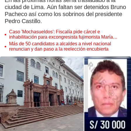
En las próximas horas sería trasladado a la
ciudad de Lima. Aún faltan ser detenidos Bruno
Pacheco así como los sobrinos del presidente
Pedro Castillo.
Caso 'Mochasueldos': Fiscalía pide cárcel e
inhabilitación para excongresista fujimorista María
Cordero Jon Tay
Más de 50 candidatos a alcaldes a nivel nacional
renuncian y dan paso a la reelección encubierta