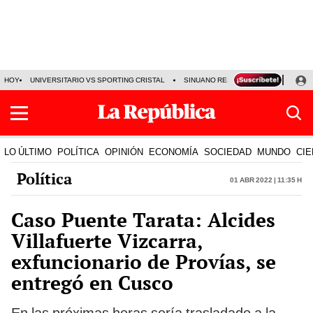
HOY
UNIVERSITARIO VS SPORTING CRISTAL
SINUANO RESULTADOS HOY
CA
LO ÚLTIMO
POLÍTICA
OPINIÓN
ECONOMÍA
SOCIEDAD
MUNDO
CIE
Política
01 Abr 2022 | 11:35 h
Caso Puente Tarata: Alcides
Villafuerte Vizcarra,
exfuncionario de Provías, se
entregó en Cusco