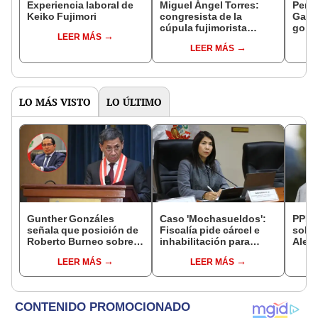
Experiencia laboral de
Miguel Ángel Torres:
Perfi
Keiko Fujimori
congresista de la
Gabin
cúpula fujimorista
gobi
LEER MÁS
controlará el primer año
Fujim
LEER MÁS
del Senado
LO MÁS VISTO
LO ÚLTIMO
Gunther Gonzáles
Caso 'Mochasueldos':
PPK r
señala que posición de
Fiscalía pide cárcel e
sobre
Roberto Burneo sobre
inhabilitación para
Aleja
reelección de López
excongresista
que n
LEER MÁS
LEER MÁS
Aliaga no representan al
fujimorista María
cárce
JNE
Cordero Jon Tay