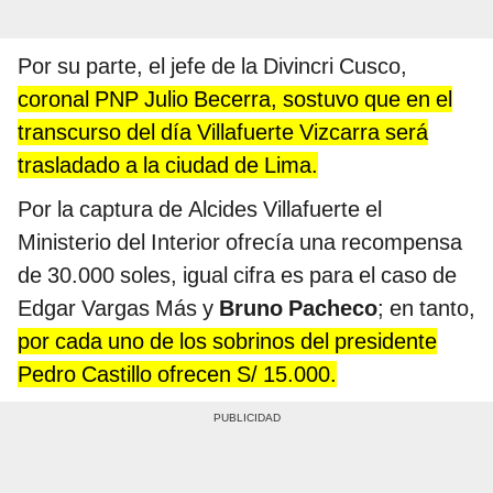
Por su parte, el jefe de la Divincri Cusco,
coronal PNP Julio Becerra, sostuvo que en el
transcurso del día Villafuerte Vizcarra será
trasladado a la ciudad de Lima.
Por la captura de
Alcides Villafuerte el
Ministerio del Interior ofrecía una recompensa
de 30.000 soles, igual cifra es para el caso de
Edgar Vargas Más y
Bruno Pacheco
; en tanto,
por cada uno de los sobrinos del presidente
Pedro Castillo ofrecen S/ 15.000.