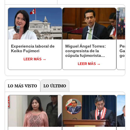
Experiencia laboral de
Miguel Ángel Torres:
Perfi
Keiko Fujimori
congresista de la
Gabin
cúpula fujimorista
gobi
LEER MÁS
controlará el primer año
Fujim
LEER MÁS
del Senado
LO MÁS VISTO
LO ÚLTIMO