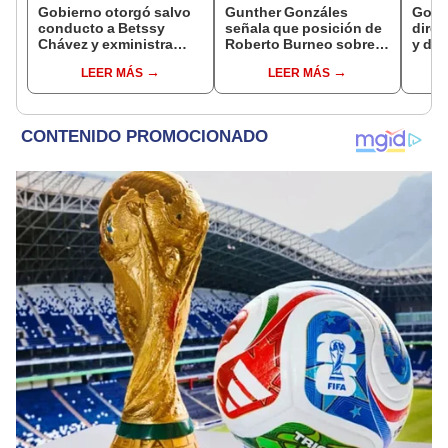
Gobierno otorgó salvo
Gunther Gonzáles
Gobi
conducto a Betssy
señala que posición de
direc
Chávez y exministra
Roberto Burneo sobre
y des
viajó a México en la
reelección de López
como 
LEER MÁS
LEER MÁS
madrugada
Aliaga no representan al
empre
JNE