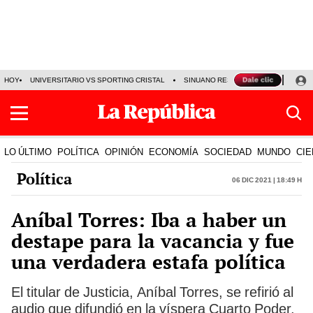
HOY
UNIVERSITARIO VS SPORTING CRISTAL
SINUANO RESULTADOS HOY
CA
LO ÚLTIMO
POLÍTICA
OPINIÓN
ECONOMÍA
SOCIEDAD
MUNDO
CIE
Política
06 Dic 2021 | 18:49 h
Aníbal Torres: Iba a haber un
destape para la vacancia y fue
una verdadera estafa política
El titular de Justicia, Aníbal Torres, se refirió al
audio que difundió en la víspera Cuarto Poder,