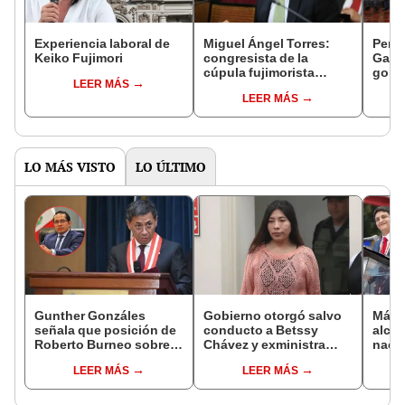
Experiencia laboral de
Miguel Ángel Torres:
Perfi
Keiko Fujimori
congresista de la
Gabin
cúpula fujimorista
gobi
LEER MÁS
controlará el primer año
Fujim
LEER MÁS
del Senado
LO MÁS VISTO
LO ÚLTIMO
Gunther Gonzáles
Gobierno otorgó salvo
Más d
señala que posición de
conducto a Betssy
alcal
Roberto Burneo sobre
Chávez y exministra
nacio
reelección de López
viajó a México en la
dan p
LEER MÁS
LEER MÁS
Aliaga no representan al
madrugada
encu
JNE