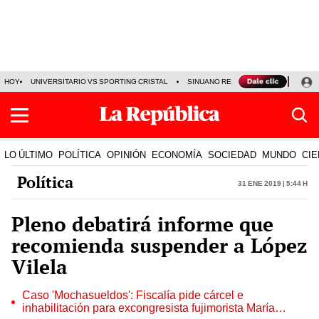
HOY
UNIVERSITARIO VS SPORTING CRISTAL
SINUANO RESULTADOS HOY
CA
LO ÚLTIMO
POLÍTICA
OPINIÓN
ECONOMÍA
SOCIEDAD
MUNDO
CIE
Política
31 Ene 2019 | 5:44 h
Pleno debatirá informe que
recomienda suspender a López
Vilela
Caso 'Mochasueldos': Fiscalía pide cárcel e
inhabilitación para excongresista fujimorista María