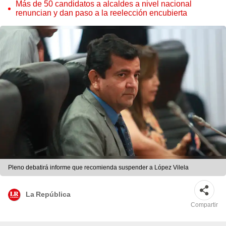
Cordero Jon Tay
Más de 50 candidatos a alcaldes a nivel nacional
renuncian y dan paso a la reelección encubierta
Pleno debatirá informe que recomienda suspender a López Vilela
La República
Compartir