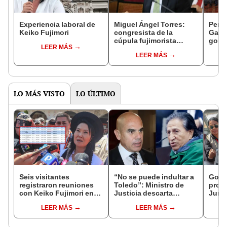
Experiencia laboral de
Miguel Ángel Torres:
Perfi
Keiko Fujimori
congresista de la
Gabin
cúpula fujimorista
gobi
LEER MÁS
controlará el primer año
Fujim
LEER MÁS
del Senado
LO MÁS VISTO
LO ÚLTIMO
Seis visitantes
“No se puede indultar a
Gobie
registraron reuniones
Toledo”: Ministro de
prom
con Keiko Fujimori en
Justicia descarta
Junín
las mismas horas que la
beneficio para el
damn
LEER MÁS
LEER MÁS
presidenta se
exmandatario
se qu
encontraba en Junín