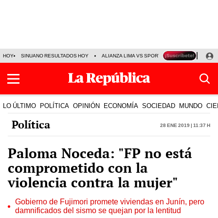
HOY
SINUANO RESULTADOS HOY
ALIANZA LIMA VS SPORT BOYS
JORGE MES
LO ÚLTIMO
POLÍTICA
OPINIÓN
ECONOMÍA
SOCIEDAD
MUNDO
CIE
Política
28 Ene 2019 | 11:37 h
Paloma Noceda: "FP no está
comprometido con la
violencia contra la mujer"
Gobierno de Fujimori promete viviendas en Junín, pero
damnificados del sismo se quejan por la lentitud