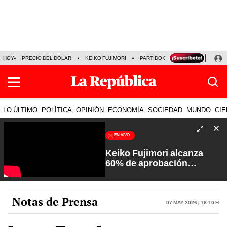
HOY
PRECIO DEL DÓLAR
KEIKO FUJIMORI
PARTIDO OBRAS
ARMONÍA 10
LO ÚLTIMO
POLÍTICA
OPINIÓN
ECONOMÍA
SOCIEDAD
MUNDO
CIE
EN VIVO
Keiko Fujimori alcanza
60% de aprobación
ciudadana | Sin Guion con
Rosa María Palacios
Notas de Prensa
07 May 2026 | 18:10 h