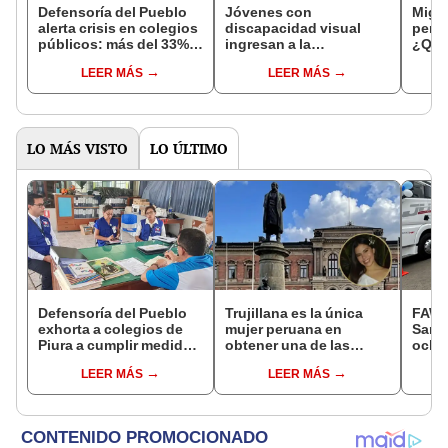
Defensoría del Pueblo
Jóvenes con
Migr
alerta crisis en colegios
discapacidad visual
peru
públicos: más del 33%
ingresan a la
¿Qué 
sin presupuesto y 45%
universidad: "Los
jóven
LEER MÁS
LEER MÁS
con material incompleto
límites se los pone uno
en el
solo"
LO MÁS VISTO
LO ÚLTIMO
Defensoría del Pueblo
Trujillana es la única
FAW, 
exhorta a colegios de
mujer peruana en
San B
Piura a cumplir medidas
obtener una de las
ocho
para proteger a
becas más competitivas
remo
LEER MÁS
LEER MÁS
estudiantes
del mundo en 2026
HP GN
el tr
pesad