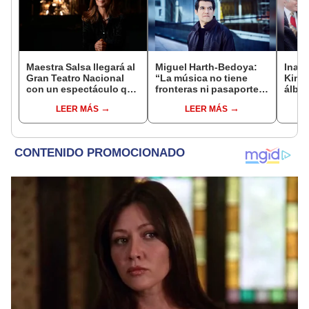
Maestra Salsa llegará al
Miguel Harth-Bedoya:
Inago
Gran Teatro Nacional
“La música no tiene
Kind 
con un espectáculo que
fronteras ni pasaporte,
álbum
combinará música en
ni nacionalidades, ni
LEER MÁS
LEER MÁS
vivo, danza y teatro
etiquetas”