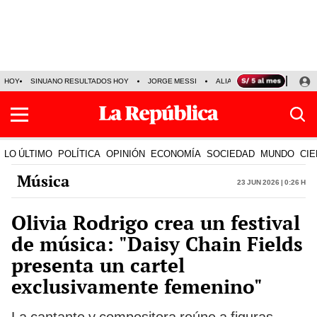
HOY
SINUANO RESULTADOS HOY
JORGE MESSI
ALIANZA LIMA VS SPORT BO
LO ÚLTIMO
POLÍTICA
OPINIÓN
ECONOMÍA
SOCIEDAD
MUNDO
CIE
Música
23 Jun 2026 | 0:26 h
Olivia Rodrigo crea un festival
de música: "Daisy Chain Fields
presenta un cartel
exclusivamente femenino"