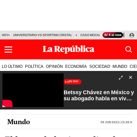
HOY
UNIVERSITARIO VS SPORTING CRISTAL
CASO MOCHASUELDOS
MIGUEL
LO ÚLTIMO
POLÍTICA
OPINIÓN
ECONOMÍA
SOCIEDAD
MUNDO
CIE
EN VIVO
Betssy Chávez en México y
su abogado habla en vivo |
Que No Se Te Olvide con
Carlos Cornejo
Mundo
09 Jun 2023 | 15:45 h