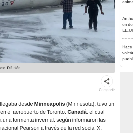
anima
Nueva
aloja
Antho
en de
EE.UU
respo
covid
Hace 
volcá
puebl
veran
Foto: Difusión
histo
Compartir
 llegaba desde
Minneapolis
(Minnesota), tuvo un
 en el aeropuerto de Toronto,
Canadá
, el cual
a una tormenta invernal, según informaron las
acional Pearson a través de la red social X.