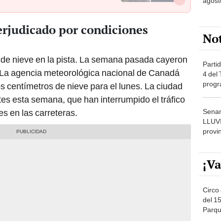
agost
erjudicado por condiciones
No
 de nieve en la pista. La semana pasada cayeron
Partid
La agencia meteorológica nacional de Canadá
4 del
progr
 centímetros de nieve para el lunes. La ciudad
dónde
es esta semana, que han interrumpido el tráfico
Senam
s en las carreteras.
LLUV
provi
¡Va
Circo 
del 15
Parqu
Migue