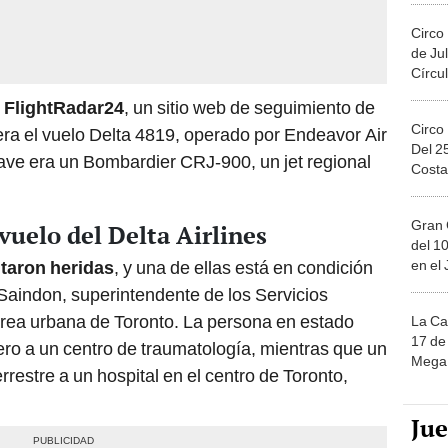
Circo
de Jul
Círcul
r
FlightRadar24
, un sitio web de seguimiento de
Circo
era el vuelo Delta 4819, operado por Endeavor Air
Del 2
ave era un Bombardier CRJ-900, un jet regional
Costa
Gran 
vuelo del Delta Airlines
del 10
en el
taron heridas
, y una de ellas está en condición
Saindon, superintendente de los Servicios
rea urbana de Toronto. La persona en estado
La Ca
17 de 
tero a un centro de traumatología, mientras que un
Mega 
rrestre a un hospital en el centro de Toronto,
Ju