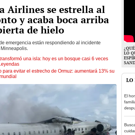
 Airlines se estrella al
onto y acaba boca arriba
bierta de hielo
de emergencia están respondiendo al incidente
¿QUÉ
 Minneapolis.
LO Q
ESPI
transformó una isla: hoy es un bosque casi 6 veces
SAN
 Leyendas
o para evitar el estrecho de Ormuz: aumentará 13% su
 mundial
LO
El ho
famil
despu
"Sien
madre
Busca
cuida