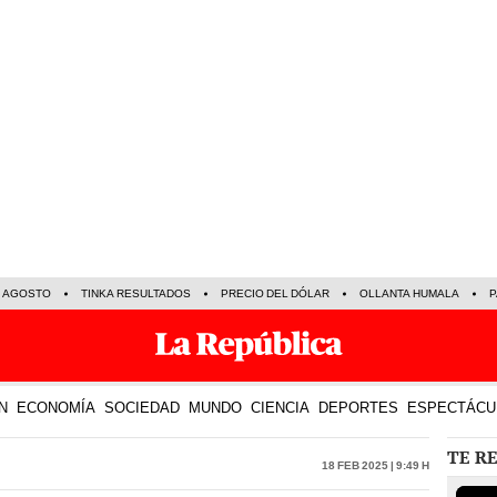
E AGOSTO
TINKA RESULTADOS
PRECIO DEL DÓLAR
OLLANTA HUMALA
P
N
ECONOMÍA
SOCIEDAD
MUNDO
CIENCIA
DEPORTES
ESPECTÁCU
TE R
18 Feb 2025 | 9:49 h