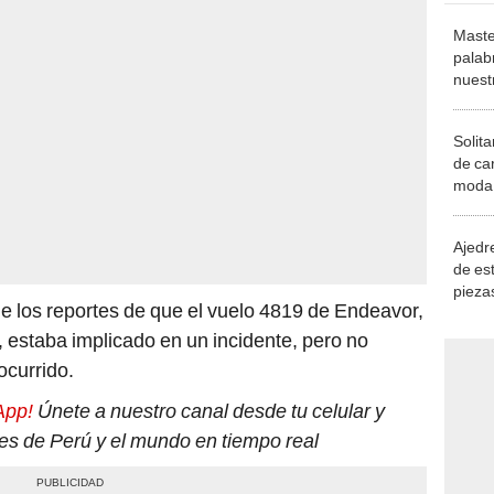
Maste
palab
nuest
Solita
de ca
moda.
demue
Ajedre
de es
piezas
de los reportes de que el vuelo 4819 de Endeavor,
consi
s, estaba implicado en un incidente, pero no
ocurrido.
App!
Únete a nuestro canal desde tu celular y
tes de Perú y el mundo en tiempo real