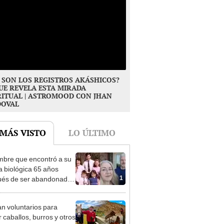
 SON LOS REGISTROS AKÁSHICOS?
UE REVELA ESTA MIRADA
RITUAL | ASTROMOOD CON JHAN
DOVAL
 MÁS VISTO
LO ÚLTIMO
mbre que encontró a su
ia biológica 65 años
1
és de ser abandonado:
to compasión por mi
, hizo lo que pudo"
n voluntarios para
r caballos, burros y otros