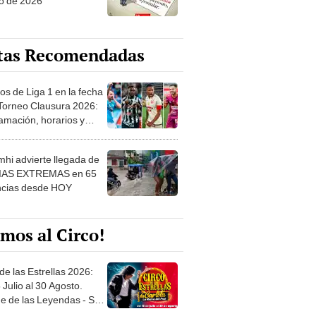
o de 2026
tas Recomendadas
os de Liga 1 en la fecha
 Torneo Clausura 2026:
amación, horarios y
 ver
hi advierte llegada de
IAS EXTREMAS en 65
ncias desde HOY
mos al Circo!
de las Estrellas 2026:
 Julio al 30 Agosto.
e de las Leyendas - San
l