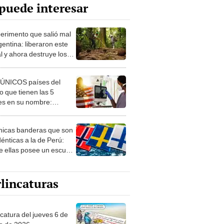
puede interesar
perimento que salió mal
gentina: liberaron este
l y ahora destruye los
es milenarios de la
onia
 ÚNICOS países del
 que tienen las 5
es en su nombre:
ca cuenta con uno
nicas banderas que son
dénticas a la de Perú:
e ellas posee un escudo
imilar
lincaturas
ncatura del jueves 6 de