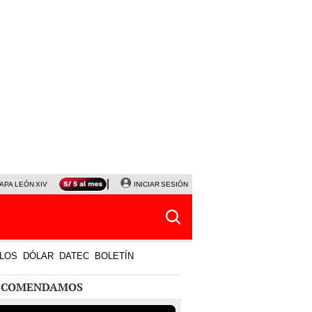
APA LEÓN XIV
NALDY SALDAÑA
INICIAR SESIÓN
LA BELLA LUZ
MAGALY MEDINA
HORÓS
LOS
DÓLAR
DATEC
BOLETÍN
ECOMENDAMOS