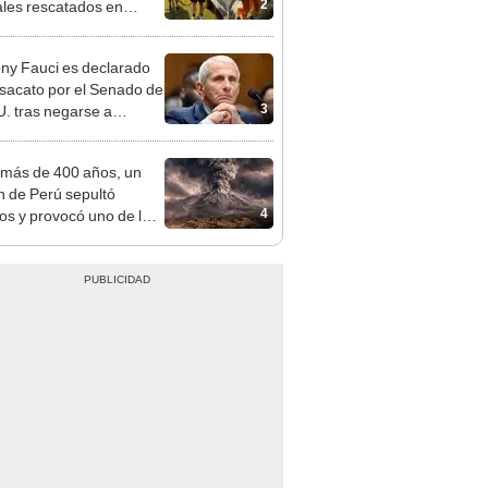
2
les rescatados en
 Zelanda: ofrecerán
miento gratis
ny Fauci es declarado
sacato por el Senado de
3
. tras negarse a
nder preguntas sobre el
-19
más de 400 años, un
n de Perú sepultó
4
os y provocó uno de los
os más fríos de la
ria: sigue bajo monitoreo