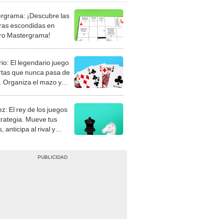
rgrama: ¡Descubre las
ras escondidas en
ro Mastergrama!
rio: El legendario juego
rtas que nunca pasa de
 Organiza el mazo y
stra tu habilidad.
z: El rey de los juegos
trategia. Mueve tus
, anticipa al rival y
gue el jaque mate.