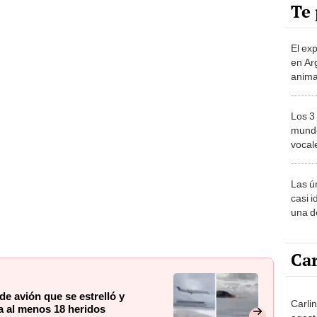
Te 
El ex
en Ar
anima
bosqu
Patag
Los 3
mundo
vocal
Améri
Las ú
casi i
una d
muy s
Car
de avión que se estrelló y
Carli
a al menos 18 heridos