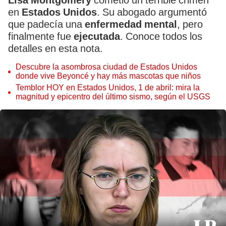
Lisa Montgomery
cometió un terrible crimen
en
Estados Unidos
. Su abogado argumentó
que padecía una
enfermedad mental
, pero
finalmente fue
ejecutada
. Conoce todos los
detalles en esta nota.
Descubre la asombrosa ciudad de Estados Unidos
donde vive Beyoncé y hay más mascotas que niños
Temblor HOY en Estados Unidos, 1 de abril: mira la
magnitud y epicentro del último sismo, según el USGS