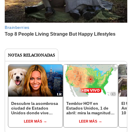
NOTAS RELACIONADAS
Descubre la asombrosa
Temblor HOY en
El ÚN
ciudad de Estados
Estados Unidos, 1 de
Améri
Unidos donde vive
abril: mira la magnitud y
10 o
Beyoncé y hay más
epicentro del último
arqu
LEER MÁS
LEER MÁS
mascotas que niños
sismo, según el USGS
gran
super
Fran