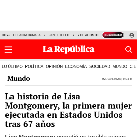
HOY
OLLANTA HUMALA
JANET TELLO
7 DE AGOSTO
TINKA RESULTADOS
LO ÚLTIMO
POLÍTICA
OPINIÓN
ECONOMÍA
SOCIEDAD
MUNDO
CIE
Mundo
02 Abr 2024 | 9:04 h
La historia de Lisa
Montgomery, la primera mujer
ejecutada en Estados Unidos
tras 67 años