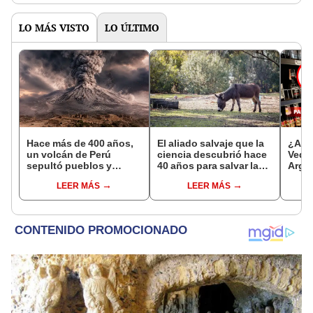
LO MÁS VISTO
LO ÚLTIMO
Hace más de 400 años,
El aliado salvaje que la
¿A qu
un volcán de Perú
ciencia descubrió hace
Veda 
sepultó pueblos y
40 años para salvar la
Argen
provocó uno de los
naturaleza: la
2023
LEER MÁS
LEER MÁS
veranos más fríos de la
reintroducción de un
historia: sigue bajo
asno salvaje está
monitoreo
convirtiendo el desierto
en un paisaje con más
vida