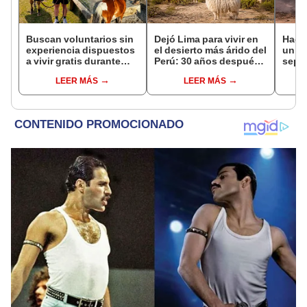
Buscan voluntarios sin
Dejó Lima para vivir en
Hace
experiencia dispuestos
el desierto más árido del
un vo
a vivir gratis durante
Perú: 30 años después,
sepul
una semana: para
su rebaño de llamas
prov
LEER MÁS
LEER MÁS
cuidar caballos, burros
creó un sorprendente
veran
y otros animales
ecosistema
histo
rescatados en un
moni
refugio por 2 horas