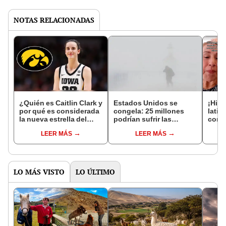
NOTAS RELACIONADAS
¿Quién es Caitlin Clark y
Estados Unidos se
¡Hist
por qué es considerada
congela: 25 millones
latin
la nueva estrella del
podrían sufrir las
cons
baloncesto
consecuencias
sin i
LEER MÁS
LEER MÁS
universitario femenino
en EE. UU.?
LO MÁS VISTO
LO ÚLTIMO