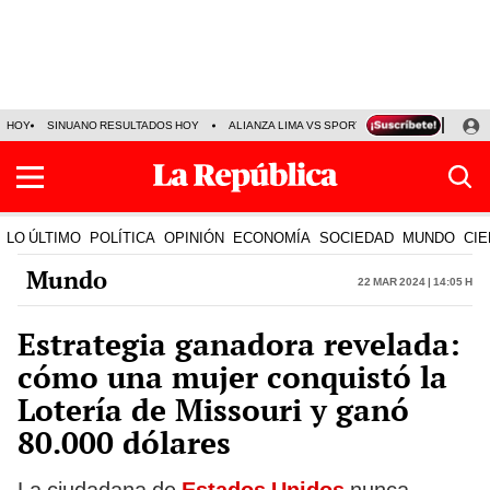
HOY
SINUANO RESULTADOS HOY
ALIANZA LIMA VS SPORT BOYS
JORGE MES
LO ÚLTIMO
POLÍTICA
OPINIÓN
ECONOMÍA
SOCIEDAD
MUNDO
CIE
Mundo
22 Mar 2024 | 14:05 h
Estrategia ganadora revelada:
cómo una mujer conquistó la
Lotería de Missouri y ganó
80.000 dólares