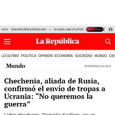
HOY
SINUANO RESULTADOS HOY
ALIANZA LIMA VS SPORT BOYS
JORGE MES
LO ÚLTIMO
POLÍTICA
OPINIÓN
ECONOMÍA
SOCIEDAD
MUNDO
CIE
Mundo
26 Feb 2022 | 21:42 h
Chechenia, aliada de Rusia,
confirmó el envío de tropas a
Ucrania: “No queremos la
guerra”