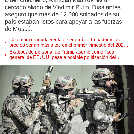
Líder checheno, Ramzán Kadírov, es un
cercano aliado de Vladimir Putin. Días antes
aseguró que más de 12.000 soldados de su
país estaban listos para apoyar a las fuerzas
de Moscú.
Colombia reanuda venta de energía a Ecuador y los
precios serían más altos en el primer trimestre del 2027,
según Cenace
Exabogado personal de Trump asume como fiscal
general de EE. UU. pese a posible politización del
Departamento de Justicia