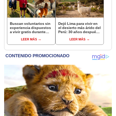
Buscan voluntarios sin
Dejó Lima para vivir en
experiencia dispuestos
el desierto más árido del
a vivir gratis durante
Perú: 30 años después,
una semana: para
su rebaño de llamas
LEER MÁS
LEER MÁS
cuidar caballos, burros
creó un sorprendente
y otros animales
ecosistema
rescatados en un
refugio por 2 horas