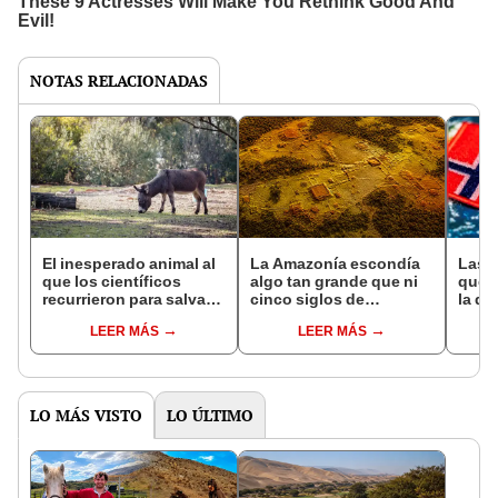
NOTAS RELACIONADAS
El inesperado animal al
La Amazonía escondía
Las 
que los científicos
algo tan grande que ni
que s
recurrieron para salvar
cinco siglos de
la de
la naturaleza: la
exploraciones lograron
pose
LEER MÁS
LEER MÁS
reintroducción de un
encontrarlo: el hallazgo
simil
asno salvaje está
podría cambiar todo lo
convirtiendo el desierto
que se sabía sobre su
en un paisaje con más
pasado
vida
LO MÁS VISTO
LO ÚLTIMO