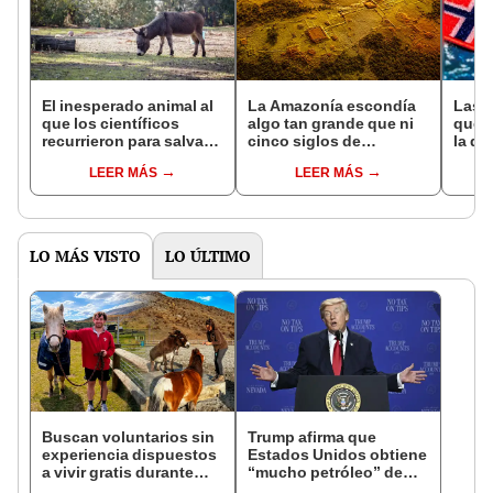
El inesperado animal al
La Amazonía escondía
Las 
que los científicos
algo tan grande que ni
que s
recurrieron para salvar
cinco siglos de
la de
la naturaleza: la
exploraciones lograron
pose
LEER MÁS
LEER MÁS
reintroducción de un
encontrarlo: el hallazgo
simil
asno salvaje está
podría cambiar todo lo
convirtiendo el desierto
que se sabía sobre su
en un paisaje con más
pasado
vida
LO MÁS VISTO
LO ÚLTIMO
Buscan voluntarios sin
Trump afirma que
experiencia dispuestos
Estados Unidos obtiene
a vivir gratis durante
“mucho petróleo” de
una semana: para
Venezuela tras la caída