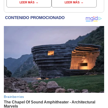
LEER MÁS
LEER MÁS
cuidar caballos, burros
de Nicolás Maduro
y otros animales
rescatados en un
refugio por 2 horas