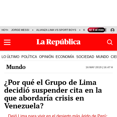
HOY
JORGE MESSI
ALIANZA LIMA VS SPORT BOYS
KENJI FUJIMORI
PRE
LO ÚLTIMO
POLÍTICA
OPINIÓN
ECONOMÍA
SOCIEDAD
MUNDO
CIE
Mundo
16 May 2019 | 16:47 h
¿Por qué el Grupo de Lima
decidió suspender cita en la
que abordaría crisis en
Venezuela?
Dejó Lima para vivir en el desierto más árido de Perú: