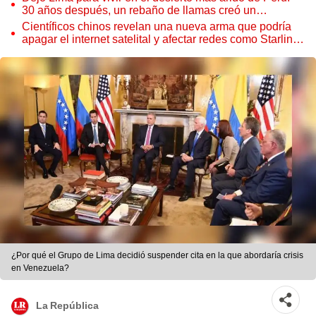
30 años después, un rebaño de llamas creó un
sorprendente ecosistema
Científicos chinos revelan una nueva arma que podría
apagar el internet satelital y afectar redes como Starlink
de Elon Musk
¿Por qué el Grupo de Lima decidió suspender cita en la que abordaría crisis
en Venezuela?
La República