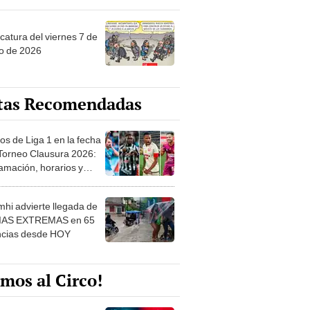
catura del viernes 7 de
o de 2026
tas Recomendadas
os de Liga 1 en la fecha
 Torneo Clausura 2026:
amación, horarios y
 ver
hi advierte llegada de
IAS EXTREMAS en 65
ncias desde HOY
mos al Circo!