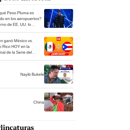
qué Peso Pluma es
ido en los aeropuertos?
rno de EE. UU. lo
tiga por estos motivos
n ganó México vs.
o Rico HOY en la
nal de la Serie del
e? Sigue ONLINE el
Nayib Bukele
China
lincaturas