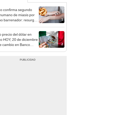
o confirma segundo
humano de miasis por
1
o barrenador: resurgen
gios en Chiapas
 precio del dólar en
o HOY, 20 de diciembre:
2
de cambio en Banco
a, BBVA y más