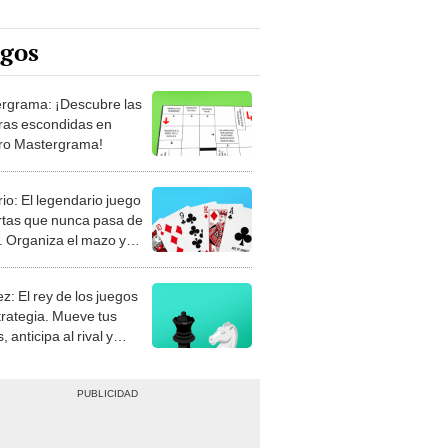
egos
rgrama: ¡Descubre las
ras escondidas en
ro Mastergrama!
rio: El legendario juego
rtas que nunca pasa de
 Organiza el mazo y
stra tu habilidad.
z: El rey de los juegos
trategia. Mueve tus
, anticipa al rival y
gue el jaque mate.