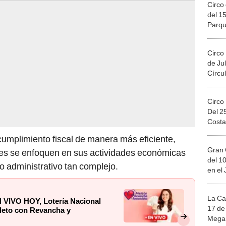
Circo 
del 15
Parqu
Migue
Circo
de Jul
Círcul
Circo
Del 2
Costa
cumplimiento fiscal de manera más eficiente,
Gran 
tes se enfoquen en sus actividades económicas
del 10
o administrativo tan complejo.
en el
La Ca
 VIVO HOY, Lotería Nacional
17 de 
oleto con Revancha y
Mega 