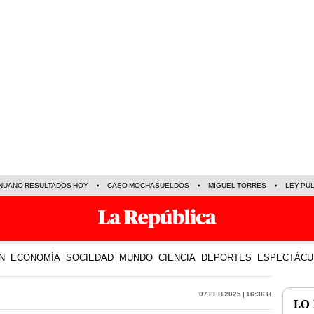
NUANO RESULTADOS HOY
CASO MOCHASUELDOS
MIGUEL TORRES
LEY PU
N
ECONOMÍA
SOCIEDAD
MUNDO
CIENCIA
DEPORTES
ESPECTÁCU
07 Feb 2025 | 16:36 h
LO