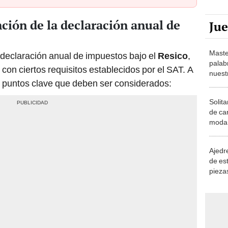
nción de la declaración anual de
Ju
Maste
 declaración anual de impuestos bajo el
Resico
,
palab
con ciertos requisitos establecidos por el SAT. A
nuest
s puntos clave que deben ser considerados:
Solita
de ca
moda.
demue
Ajedre
de es
piezas
consi