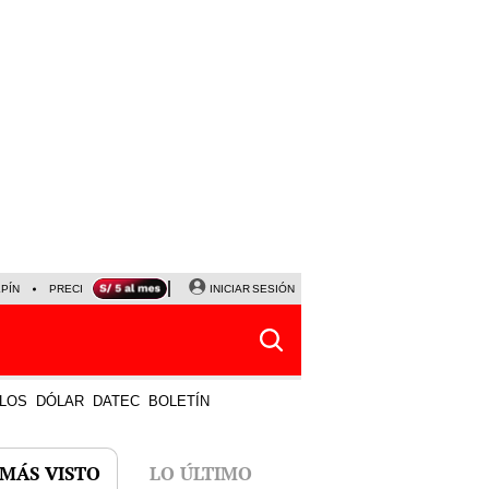
LPÍN
PRECIO DEL DÓLAR
CORTE DE LUZ
INICIAR SESIÓN
VIERNES 7 DE AGOSTO
ALBER
LOS
DÓLAR
DATEC
BOLETÍN
 MÁS VISTO
LO ÚLTIMO