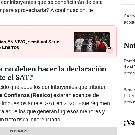
 contribuyentes que se beneficiarán de esta
 para aprovecharla? A continuación, te
Carlin
agost
ico EN VIVO, semifinal Serie
No
e Charros
Partid
 no deben hacer la declaración
4 del
progr
te el SAT?
dónde
ido que aquellos contribuyentes que tributen
Senam
e Confianza (Resico)
estarán exentos de
LLUV
provi
e impuestos ante el SAT en 2025. Este régimen
ra aquellos que generan ingresos menores y
 trato fiscal diferenciado.
¡Va