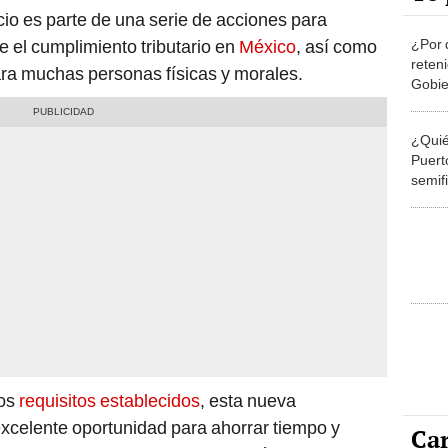
cio es parte de una serie de acciones para
¿Por 
 el cumplimiento tributario en
México
, así como
reten
para muchas personas físicas y morales.
Gobie
inves
¿Quié
Puert
semifi
Carib
juego
los
requisitos establecidos
, esta nueva
excelente oportunidad para ahorrar tiempo y
Car