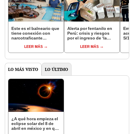
Este es el balneario que
Alerta por fentanilo en
Empr
tiene conexión con
Perú: crisis y riesgos
acus
narcotraficante
por el ingreso de ‘la
S/100
mexicano "El Mayo"
droga zombie’
Quin
LEER MÁS
LEER MÁS
Zambada y continúa
operando, según
Estados Unidos
LO MÁS VISTO
LO ÚLTIMO
¿A qué hora empieza el
eclipse solar del 8 de
abril en méxico y en qué
zonas se verá?