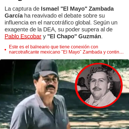
La captura de
Ismael "El Mayo" Zambada
García
ha reavivado el debate sobre su
influencia en el narcotráfico global. Según un
exagente de la DEA, su poder supera al de
Pablo Escobar
y
"El Chapo" Guzmán
.
Este es el balneario que tiene conexión con
narcotraficante mexicano "El Mayo" Zambada y continúa
operando, según Estados Unidos