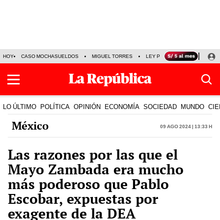
HOY
CASO MOCHASUELDOS
MIGUEL TORRES
LEY PULPÍN
PRECIO DEL
LO ÚLTIMO
POLÍTICA
OPINIÓN
ECONOMÍA
SOCIEDAD
MUNDO
CIE
México
09 Ago 2024 | 13:33 h
Las razones por las que el
Mayo Zambada era mucho
más poderoso que Pablo
Escobar, expuestas por
exagente de la DEA