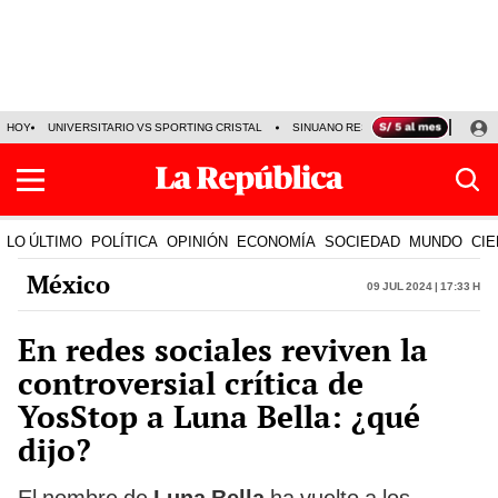
HOY
UNIVERSITARIO VS SPORTING CRISTAL
SINUANO RESULTADOS HOY
CA
LO ÚLTIMO
POLÍTICA
OPINIÓN
ECONOMÍA
SOCIEDAD
MUNDO
CIE
México
09 Jul 2024 | 17:33 h
En redes sociales reviven la
controversial crítica de
YosStop a Luna Bella: ¿qué
dijo?