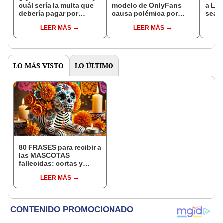
cuál sería la multa que
modelo de OnlyFans
a Lun
debería pagar por
causa polémica por
sea m
grabar video para
grabar contenido para
auto
LEER MÁS
LEER MÁS
adultos en el Metro
adultos en metro de
CDMX?
CDMX
LO MÁS VISTO
LO ÚLTIMO
80 FRASES para recibir a
las MASCOTAS
fallecidas: cortas y
sentidos mensajes para
LEER MÁS
dedicar por el Día de
Muertos 2024