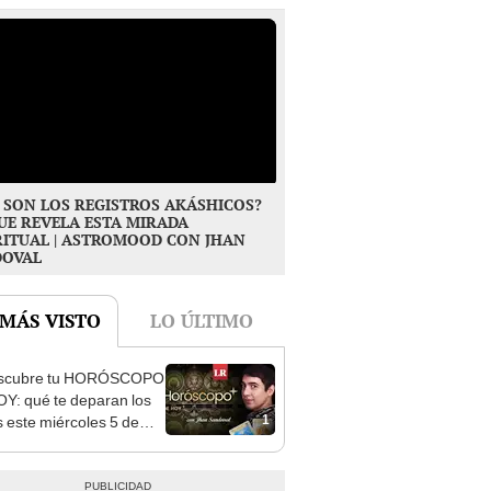
 SON LOS REGISTROS AKÁSHICOS?
UE REVELA ESTA MIRADA
RITUAL | ASTROMOOD CON JHAN
DOVAL
 MÁS VISTO
LO ÚLTIMO
scubre tu HORÓSCOPO
Y: qué te deparan los
1
s este miércoles 5 de
o, según Jhan Sandoval