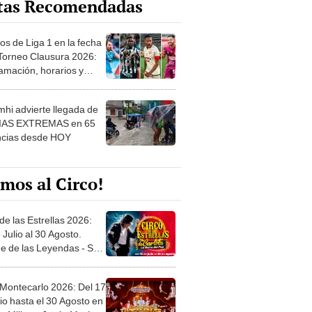
os de Liga 1 en la fecha
 Torneo Clausura 2026:
amación, horarios y
 ver
hi advierte llegada de
IAS EXTREMAS en 65
ncias desde HOY
mos al Circo!
de las Estrellas 2026:
 Julio al 30 Agosto.
e de las Leyendas - San
l
 Montecarlo 2026: Del 17
io hasta el 30 Agosto en
o Militar - Jesús María