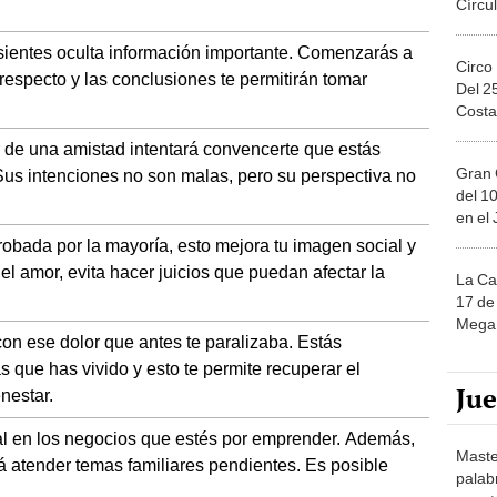
 sientes oculta información importante. Comenzarás a
Circo
especto y las conclusiones te permitirán tomar
Del 2
Costa
r de una amistad intentará convencerte que estás
Gran 
. Sus intenciones no son malas, pero su perspectiva no
del 10
en el
robada por la mayoría, esto mejora tu imagen social y
el amor, evita hacer juicios que puedan afectar la
La Ca
17 de 
Mega 
con ese dolor que antes te paralizaba. Estás
s que has vivido y esto te permite recuperar el
Ju
enestar.
ial en los negocios que estés por emprender. Además,
Maste
rá atender temas familiares pendientes. Es posible
palab
nuest