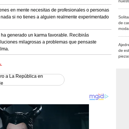
tienes en mente necesitas de profesionales o personas
nada si no tienes a alguien realmente experimentado
Solita
de ca
moda.
demue
e ha generado un karma favorable. Recibirás
soluciones milagrosas a problemas que pensaste
Ajedre
alma.
de es
piezas
consi
AL
ero a La República en
le