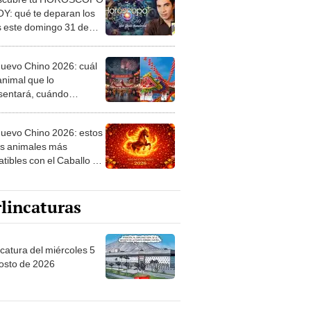
s este domingo 31 de
 según Jhan Sandoval
uevo Chino 2026: cuál
animal que lo
sentará, cuándo
za y qué significa esta
ria tradición
uevo Chino 2026: estos
os animales más
tibles con el Caballo de
 y esto les deparará
año
lincaturas
ncatura del miércoles 5
osto de 2026
tas Recomendadas