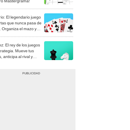
rio: El legendario juego
rtas que nunca pasa de
 Organiza el mazo y
stra tu habilidad.
z: El rey de los juegos
trategia. Mueve tus
, anticipa al rival y
gue el jaque mate.