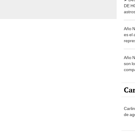
astro
mayo,
Año N
es el 
repre
empie
milena
Año N
son l
compa
Fuego
este 
Car
Carli
de ag
No
 de este miércoles 3 de junio?