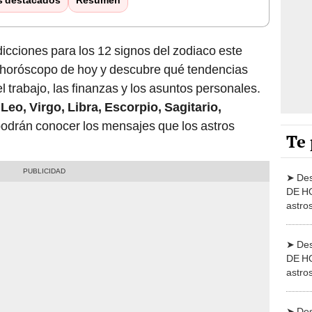
icciones para los 12 signos del zodiaco este
l horóscopo de hoy y descubre qué tendencias
l trabajo, las finanzas y los asuntos personales.
Leo, Virgo, Libra, Escorpio, Sagitario,
odrán conocer los mensajes que los astros
Te 
➤ De
DE HO
astros
Jhan 
➤ De
DE HO
astros
Jhan 
➤ De
DE HO