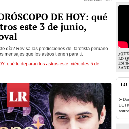
HORÓSCOPO DE HOY: qué
tros este 3 de junio,
oval
ste día? Revisa las predicciones del tarotista peruano
¿QUÉ
 mensajes que los astros tienen para ti.
LO Q
ESPI
ué te deparan los astros este miércoles 5 de
SAN
LO
➤ De
DE HO
astro
agost