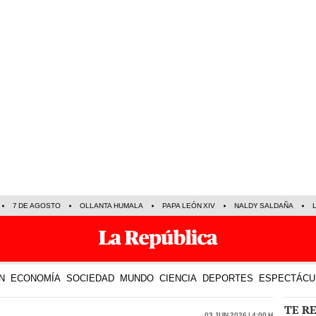
7 DE AGOSTO
OLLANTA HUMALA
PAPA LEÓN XIV
NALDY SALDAÑA
N
ECONOMÍA
SOCIEDAD
MUNDO
CIENCIA
DEPORTES
ESPECTÁCU
TE R
03 Jun 2026 | 4:00 h