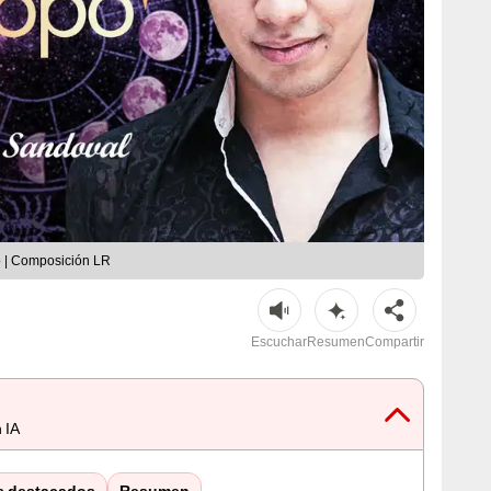
o | Composición LR
Escuchar
Resumen
Compartir
 IA
s destacados
Resumen