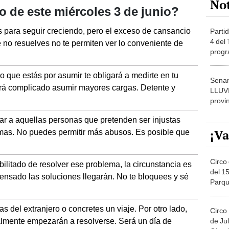
as para seguir creciendo, pero el exceso de cansancio
Partid
4 del
no resuelves no te permiten ver lo conveniente de
progr
dónde
que estás por asumir te obligará a medirte en tu
Senam
erá complicado asumir mayores cargas. Detente y
LLUV
provi
ar a aquellas personas que pretenden ser injustas
¡Va
mas. No puedes permitir más abusos. Es posible que
Circo 
ilitado de resolver ese problema, la circunstancia es
del 15
ensado las soluciones llegarán. No te bloquees y sé
Parqu
Migue
as del extranjero o concretes un viaje. Por otro lado,
Circo
almente empezarán a resolverse. Será un día de
de Jul
Círcul