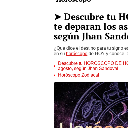
➤ Descubre tu 
te deparan los as
según Jhan Sand
¿Qué dice el destino para tu signo e
en su
horóscopo
de HOY y conoce los
Descubre tu HORÓSCOPO DE HOY: q
agosto, según Jhan Sandoval
Horóscopo Zodiacal